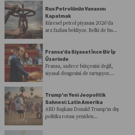
Son 75 yılda dünya nüfusunun üç
Rus Petrolünün Vanasını
kattan fazla artması, kentleşme,
Kapatmak
tarım ve sanayi üretimi suya olan
Küresel petrol piyasası 2026’da
talebi benzeri görülmemiş şekilde
arz fazlası bekliyor. Belki de bu
büyüttü. Buna küresel ısınma,
beklentiler, günlük 10 milyon
iklim değişikliği, artan kuraklıklar
varilin üzerinde üretim ve 7
da eklendiğinde geleceğin en
Fransa’da Siyaset İnce Bir İp
milyon varili aşan ihracat
büyük sorunlarından birini su
Üzerinde
anlamına gelen Rus petrolüne
sıkıntısı olabileceği görülüyor.
Fransa, sadece bütçesini değil,
yönelik yaptırımların
Türkiye de gerekli tedbirleri
siyasal dengesini de tartışıyor.
yoğunlaşmasına olanak sağlıyor.
almazsa gelecek 15 yıl içinde su
Başbakan Sébastien Lecornu,
Ancak yaptırımlar hassas bir
sıkıntısı çeken ülkeler arasına
çoğunluğu olmayan bir mecliste
dengede hesaplanmaz ve
katılabilir.
Trump’ın Yeni Jeopolitik
hükümetini ayakta tutmak için
uygulanmaz ise küresel petrol
Sahnesi: Latin Amerika
hem sağ hem sol arasında tehlikeli
piyasaları, arz fazlası beklerken
ABD Başkanı Donald Trump’ın dış
bir denge kurmaya çalışıyor.
arz şokları ile karşılaşabilir.
politika rotası yeniden
Fransa, şimdi “bütçe yorgunu”
şekilleniyor. Washington, Çin ve
bir ülke olarak yeni bir siyasi
Rusya rekabetinden kısmen
fırtınaya hazırlanıyor.