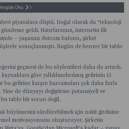
Dergide Oku
aberi piyasalara düştü. Doğal olarak da “teknoloji
ündeme geldi. Hatırlarsınız, internetin ilk
minde — yaşanan dotcom balonu, şirket
üşlerle sonuçlanmıştı. Bugün de benzer bir tablo
eğerini geçmesi de bu söylentileri daha da artırdı.
kaynaklara göre yıllıklandırılmış gelirinin 13
t bu gelirine karşın harcamaları çok daha fazla
 Yine de dünyayı değiştirme potansiyeli ve
bu tablo bir sorun değil.
ak büyümesini sürdürebilmek için nakit girdisine
temel motivasyonunu oluşturuyor. Şirketin
 Meta’ya, Google’dan Microsoft’a kadar — yapay