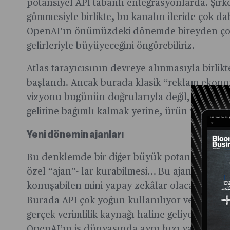
potansiyel API tabanlı entegrasyonlarda. Şirk
gömmesiyle birlikte, bu kanalın ileride çok da
OpenAI’ın önümüzdeki dönemde bireyden çok 
gelirleriyle büyüyeceğini öngörebiliriz.
Atlas tarayıcısının devreye alınmasıyla birlik
başlandı. Ancak burada klasik “reklam ekon
vizyonu bugünün doğrularıyla değil, yarının ek
gelirine bağımlı kalmak yerine, ürün ve entegr
Yeni dönemin ajanları
Bu denklemde bir diğer büyük potansiyel de Ag
özel “ajan”- lar kurabilmesi… Bu ajanlar, kull
konuşabilen mini yapay zekâlar olacak. OpenAI
Burada API çok yoğun kullanılıyor ve farklı ar
gerçek verimlilik kaynağı haline geliyor. Micro
OpenAI’ın iş dünyasında aynı hızı yakalaması