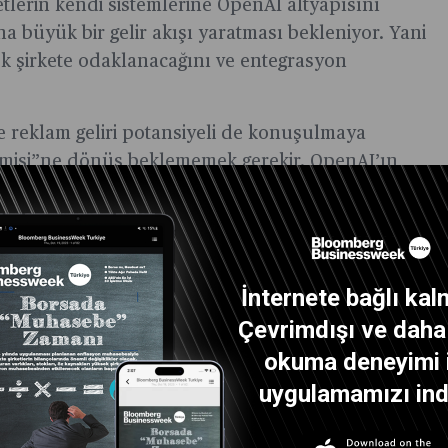
etlerin kendi sistemlerine OpenAI altyapısını
ha büyük bir gelir akışı yaratması bekleniyor. Yani
şirkete odaklanacağını ve entegrasyon
te reklam geliri potansiyeli de konuşulmaya
omisi”ne dönüş beklememek gerekir. OpenAI’ın
osistemiyle ilgili. Meta ya da Google gibi reklam
asyon gelirleriyle büyüyen bir yapı inşa ediyorlar.
İnternete bağlı kal
ent modeli. Yani şirketlerin kendi iş süreçlerine
Çevrimdışı ve daha i
anıcı adına hareket eden ve diğer sistemlerle
okuma deneyimi 
’ın “agent ekosistemi” bu nedenle çok kritik.
uygulamamızı indi
açlarla kurulan entegrasyonlar, birçok şirketin
soft, Copilot’la bu alanda hızlı davrandı;
 gerekiyor.