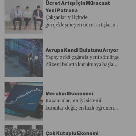
Ücret Artışı İçin Müracaat
uzaklaşıp gözünü Latin
Yeni Patrona
Amerika’ya çevirirken, “neden
Çalışanlar yıl içinde
şimdi ve neden bu kadar sert?”
gerçekleşmeyen ücret artışlarını
soruları gündemde. Bölge, Trump
alabilmek için yeni iş arayışına
için sadece jeopolitik bir alan
girdi. Kariyer.net CEO’su Fatih
değil, aynı zamanda iç politikayı,
Uysal, 10 adaydan 7’sinin
göç ve güvenlik söylemini
Avrupa Kendi Bulutunu Arıyor
önümüzdeki üç ay içerisinde iş
güçlendiren stratejik bir sahne.
Yapay zekâ çağında yeni sömürge
değişikliği yapmayı düşündüğünü
Peki yeni dönemde ABD–Latin
düzeni bulutta kurulmaya başladı.
söylüyor.
Amerika hattında neler
Altyapı ve sermayenin kalbi
yaşanacak, yön değişikliğinin
ABD’de atarken, egemenlik
küresel sonuçları neler olacak?
arayışına giren Avrupa bulut
Merakın Ekonomisi
devlerinin gölgesinde
Kazananlar, en iyi sistemi
kolonileşme riskiyle karşı
kuranlar değil; en hızlı öğrenen
karşıya…
kültürü inşa edenler oluyor.
Kolektif merak ise bu kültürün bir
üst evresi.
Çok Kutuplu Ekonomi