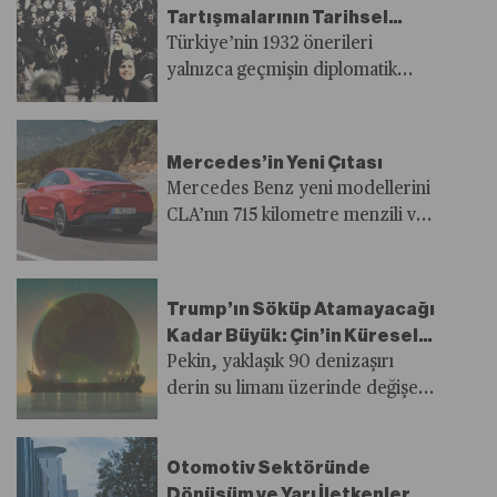
Tartışmalarının Tarihsel
Öncülü: 1932 Genoa
Türkiye’nin 1932 önerileri
Konferansı
yalnızca geçmişin diplomatik
başarısı değil; aynı zamanda
günümüz çok kutuplu ekonomi
tartışmalarına ışık tutan tarihsel bir
Mercedes’in Yeni Çıtası
rehber niteliğindedir.
Mercedes Benz yeni modellerini
CLA’nın 715 kilometre menzili ve
şarj sürelerini baz alarak
geliştirecek.
Trump’ın Söküp Atamayacağı
Kadar Büyük: Çin’in Küresel
Liman Ağı
Pekin, yaklaşık 90 denizaşırı
derin su limanı üzerinde değişen
düzeylerde nüfuz sahip. Dünya
yeni farkına varıyor olsa da bu
Otomotiv Sektöründe
durum sanılandan daha büyük bir
Dönüşüm ve Yarı İletkenler
etkiye karşılık geliyor.