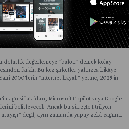
ir cihaz üzerinde çalıştığını da gösteriyor. Bu
iden tanımlayabilir. Diğer şirketlerin gözlük
ilen ivmeyi yakalayamamışken, OpenAI’ın
yepyeni bir kullanıcı deneyimi doğurabilir.
on dolarlık değerlemeye “balon” demek kolay
inden farklı. Bu kez şirketler yalnızca hikâye
 Yani 2000’lerin “internet hayali” yerine, 2025’in
in’in agresif atakları, Microsoft Copilot veya Google
erini belirleyecek. Ancak bu süreçte 1 trilyon
kit arayışı” değil; aynı zamanda yapay zekâ çağının