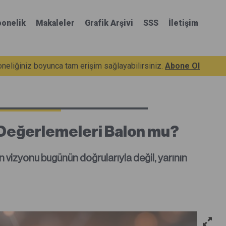
onelik
Makaleler
Grafik Arşivi
SSS
İletişim
eliğiniz boyunca tam erişim sağlayabilirsiniz.
Abone Ol
 Değerlemeleri Balon mu?
ın vizyonu bugünün doğrularıyla değil, yarının