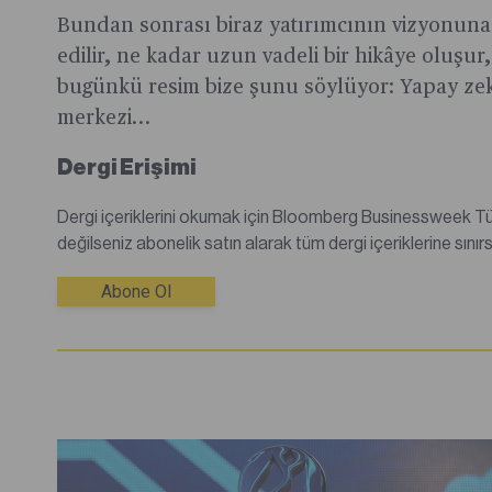
Bundan sonrası biraz yatırımcının vizyonuna
edilir, ne kadar uzun vadeli bir hikâye oluşur,
bugünkü resim bize şunu söylüyor: Yapay z
merkezi…
Dergi Erişimi
Dergi içeriklerini okumak için Bloomberg Businessweek Türkiye dijital dergisine abone olmanız gerekmektedir.Abone
Abone Ol