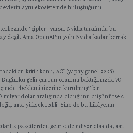
m devlerin aynı ekosistemde buluştuğunu
erkezinde “çipler” varsa, Nvidia tarafında bu
y değil. Ama OpenAI’ın yolu Nvidia kadar berrak
adaki en kritik konu, AGI (yapay genel zekâ)
k. Bugünkü gelir-çarpan oranına baktığımızda 70–
içimde “beklenti üzerine kurulmuş” bir
00 milyar dolar aralığında olduğunu düşünürsek,
 değil, ama yüksek riskli. Yine de bu hikâyenin
arlık paketlerden gelir elde ediyor olsa da, asıl