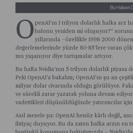
Bu Haberi 
O
penAI’ın 1 trilyon dolarlık halka arz h
balonu yeniden mi oluşuyor?” sorusu g
yıllarında —özellikle 1998-2000 döne
değerlemelerinde yüzde 80-85’lere varan çök
mu yaşanıyor diye tartışmalar artıyor.
Bu hafta Nvidia’nın 5 trilyon dolarlık piyasa d
Peki OpenAI’a bakalım; OpenAI’ın şu an çeşitli 
milyar dolar civarında olduğu görülüyor. Faka
ve sürekli zarar yazarak yoluna devam ediyor.
vadettikleri düşünüldüğünde yatırımcılar için 
Asıl mesele şu: OpenAI henüz kârlı değil, anc
ihtiyaç duyuyor. Bu da zaten halka arzın en 
bugünkü konumuna baktığımızda — Nvidia’dan