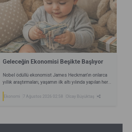
Geleceğin Ekonomisi Beşikte Başlıyor
Nobel ödüllü ekonomist James Heckman’ın onlarca
yıllık araştırmaları, yaşamın ilk altı yılında yapılan her
bir birimlik yatırımın, ilerleyen yıllarda yaklaşık yedi
kat ekonomik geri dönüş yarattığını ortaya koyuyor.
Ekonomi
7 Ağustos 2026 02:58
Olcay Büyüktaş
Belki de bu yüzden, erken çocukluk eğitimi artık
yalnızca pedagojik bir mesele değil Türkiye’nin
ekonomik geleceğini ve toplumsal refahını
belirleyecek stratejik bir yatırım alanı olarak
görülüyor.