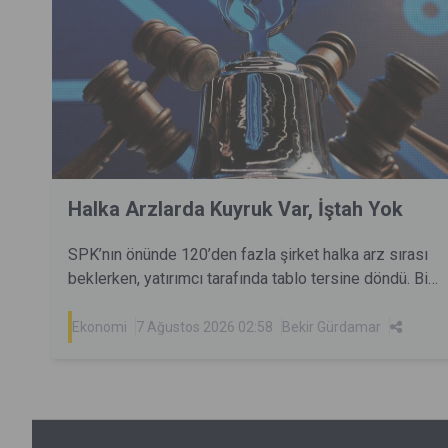
Halka Arzlarda Kuyruk Var, İştah Yok
SPK’nın önünde 120’den fazla şirket halka arz sırası
beklerken, yatırımcı tarafında tablo tersine döndü. Bir
dönem milyonlarca yatırımcıyı aynı anda cezbeden
halka arzlar artık eskisi kadar kolay talep toplamıyor.
Ekonomi
7 Ağustos 2026 02:58
Bekir Gürdamar
Peki yatırımcı neden geri çekildi? Sorun arz sayısı
mı, fiyatlama mı, yoksa değişen piyasa dengeleri mi?