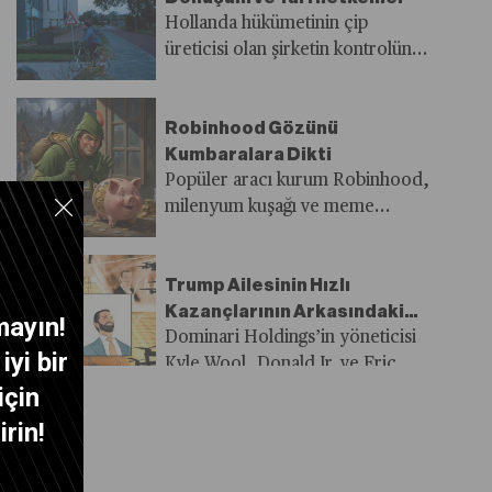
Hollanda hükümetinin çip
üreticisi olan şirketin kontrolünü
ele geçirmesinin ardından patlak
veren kriz Avrupa tedarik
Robinhood Gözünü
zincirlerinin yeniden aksamasına
Kumbaralara Dikti
neden oluyor.
Popüler aracı kurum Robinhood,
milenyum kuşağı ve meme
hisseleriyle adını duyurması
sonrası Trump etkisiyle yükselişini
Trump Ailesinin Hızlı
S&P 500 ve ötesine taşımak
Kazançlarının Arkasındaki
istiyor.
mayın!
Wall Street Bankeri
Dominari Holdings’in yöneticisi
yi bir
Kyle Wool, Donald Jr. ve Eric
için
Trump’ın hisselerinde patlama
yaşatıp yarım milyar dolardan
rin!
fazla kazanç elde etmesine
yardım etti.