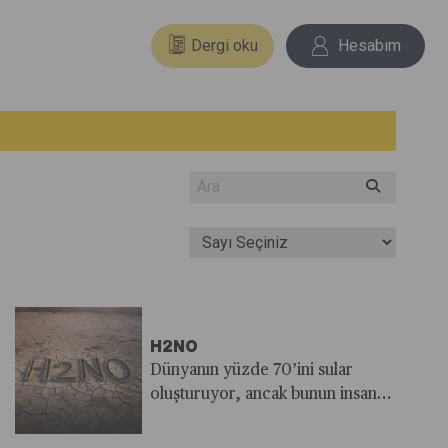
Dergi oku
Hesabım
H2NO
Dünyanın yüzde 70’ini sular
oluşturuyor, ancak bunun insan
kullanımına uygun olan kısmı
toplamın yüzde 1’inden bile az.