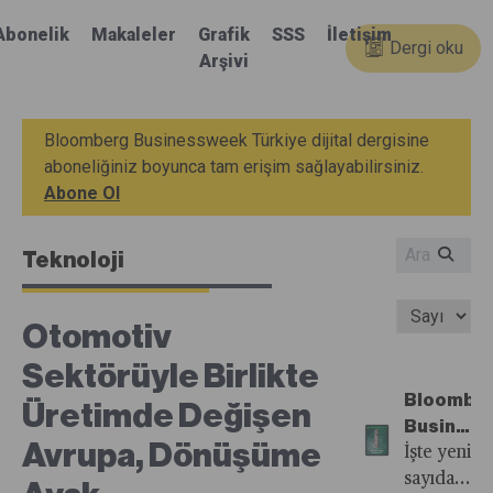
Abonelik
Makaleler
Grafik
SSS
İletişim
Dergi oku
Arşivi
Bloomberg Businessweek Türkiye dijital dergisine
aboneliğiniz boyunca tam erişim sağlayabilirsiniz.
Abone Ol
Teknoloji
Otomotiv
Sektörüyle Birlikte
Bloombe
Üretimde Değişen
Busines
Avrupa, Dönüşüme
Türkiye'n
İşte yeni
87.
sayıdan