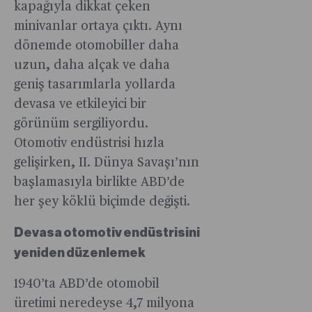
talebi
ülkemiz
ardından
kapağıyla dikkat çeken
kendini
net
küçümsedi
İstiyor
sahibi
artırabilir.
için
C
de yok
emisyon
Bilgisayar
minivanlar ortaya çıktı. Aynı
servetini
dikkate
Segmenti
etmesi
azaltım
korsanları
dönemde otomobiller daha
harcamakt
alınması
SUV
anlamına
hedefi
biri
büyük
uzun, daha alçak ve daha
ve
aracı
geliyor…
gibi
sistemin
keyif
geniş tasarımlarla yollarda
okunması
Boreal’i
eksiklikler
hala
alıyor.
gereken
de
devasa ve etkileyici bir
eleştiri
yumuşak
jeopolitik
Türkiye’de
görünüm sergiliyordu.
konusu
bir
düşünürle
üreteceğin
oldu.
hedef
Otomotiv endüstrisi hızla
birisidir.
duyurdu.
olduğunu
gelişirken, II. Dünya Savaşı’nın
2027’ye
söylüyor.
başlamasıyla birlikte ABD’de
kadar 2
her şey köklü biçimde değişti.
modelin
daha
Devasa otomotiv endüstrisini
Türkiye’de
yeniden düzenlemek
üretimi
için
1940’ta ABD’de otomobil
çalışmalar
üretimi neredeyse 4,7 milyona
sürüyor.