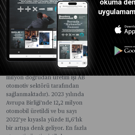
okuma dene
büyük yatırımcısı olmaya
uygulamamız
devam ediyor.
Üretim sektöründe çalışan tüm
Avrupalıların yüzde 10,3’ü AB
otomotiv sektöründe istihdam
ediliyor. Yani otomotiv sektörü
AB’de toplamda 3,1 milyon
kişiye istihdam sağlıyor (2,4
milyon doğrudan üretim işi AB
otomotiv sektörü tarafından
sağlanmaktadır). 2023 yılında
Avrupa Birliği’nde 12,2 milyon
otomobil üretildi ve bu sayı
2022’ye kıyasla yüzde 11,6’lık
bir artışa denk geliyor. En fazla