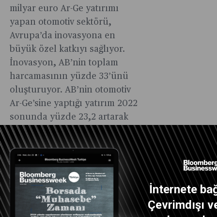
milyar euro Ar-Ge yatırımı
yapan otomotiv sektörü,
Avrupa’da inovasyona en
büyük özel katkıyı sağlıyor.
İnovasyon, AB’nin toplam
harcamasının yüzde 33’ünü
oluşturuyor. AB’nin otomotiv
Ar-Ge’sine yaptığı yatırım 2022
sonunda yüzde 23,2 artarak
yıllık 72,8 milyar euroya
ulaşırken, Avrupa, Japonya’yı
(33,6 milyar euro), ABD’yi (33,6
milyar euro) ve Çin’i (22,2
milyar euro) geride bırakarak
İnternete bağ
otomotiv endüstrisinde
Çevrimdışı ve
inovasyona dünyanın en