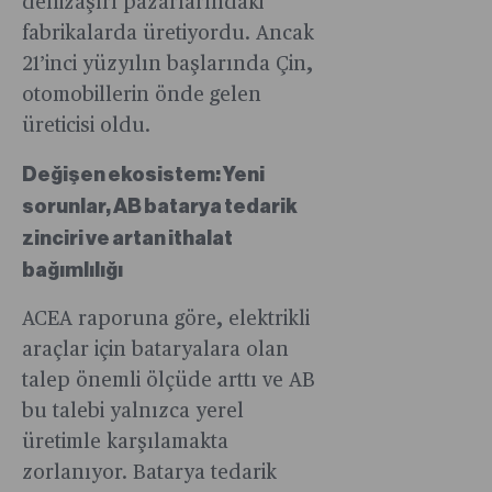
denizaşırı pazarlarındaki
fabrikalarda üretiyordu. Ancak
21’inci yüzyılın başlarında Çin,
otomobillerin önde gelen
üreticisi oldu.
Değişen ekosistem: Yeni
sorunlar, AB batarya tedarik
zinciri ve artan ithalat
bağımlılığı
ACEA raporuna göre, elektrikli
araçlar için bataryalara olan
talep önemli ölçüde arttı ve AB
bu talebi yalnızca yerel
üretimle karşılamakta
zorlanıyor. Batarya tedarik