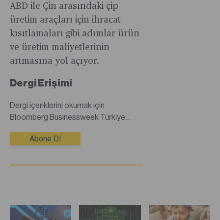
ABD ile Çin arasındaki çip
üretim araçları için ihracat
kısıtlamaları gibi adımlar ürün
ve üretim maliyetlerinin
artmasına yol açıyor.
Dergi Erişimi
Dergi içeriklerini okumak için
Bloomberg Businessweek Türkiye
dijital dergisine abone olmanız
Abone Ol
gerekmektedir.Abone değilseniz
abonelik satın alarak tüm dergi
içeriklerine sınırsız erişim
sağlayabilirsiniz