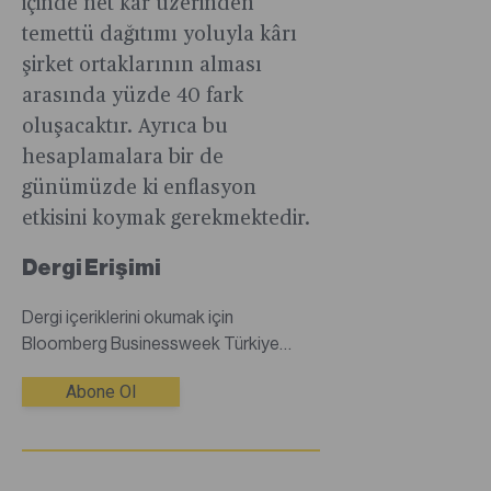
içinde net kâr üzerinden
temettü dağıtımı yoluyla kârı
şirket ortaklarının alması
arasında yüzde 40 fark
oluşacaktır. Ayrıca bu
hesaplamalara bir de
günümüzde ki enflasyon
etkisini koymak gerekmektedir.
Dergi Erişimi
Dergi içeriklerini okumak için
Bloomberg Businessweek Türkiye
dijital dergisine abone olmanız
Abone Ol
gerekmektedir.Abone değilseniz
abonelik satın alarak tüm dergi
içeriklerine sınırsız erişim
sağlayabilirsiniz