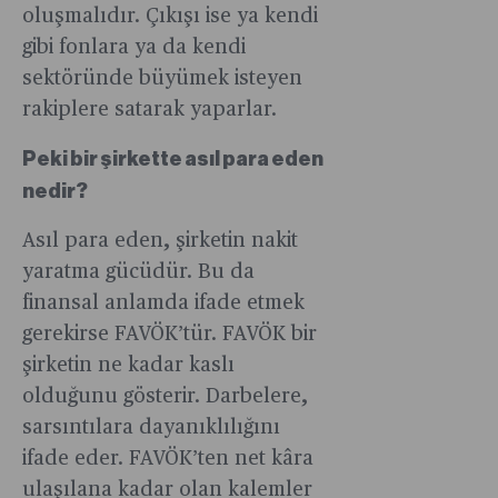
nedeniyle
de kredi
yüzde
oluşmalıdır. Çıkışı ise ya kendi
ayrışma
görülen
yön
faiz
kartlarının
4,5
gibi fonlara ya da kendi
tehdidi
gerileme,
arayışında.
gelirinin
kullanımı
büyüdü.
altında.
gözleri
Ekonomi
sektöründe büyümek isteyen
toplam
artıyor,
Büyüme
turistlerin
politikası
rakiplere satarak yaparlar.
varlıktaki
dijital
ağırlıklı
nerede
seçimden
payı
paralar
olarak
kaldığına
sonra
Peki bir şirkette asıl para eden
yüzde
yaygınlaşıy
tüketimde
çekerken
nasıl
nedir?
22’ye
ve
geldi.
sektör
şekillenece
düştü.
kripto
Öncü
temsilcileri
borsada
Asıl para eden, şirketin nakit
2023’te
paralar
göstergele
kayıt
riskler
yaratma gücüdür. Bu da
işsizlik
yatırım
2024’ün
dışı
nerelerde,
ödeneğine
aracı
finansal anlamda ifade etmek
ilk
konaklama
portföy
21,3
olmaktan
gerekirse FAVÖK’tür. FAVÖK bir
aylarında
kadar
oluştururk
milyar
çıkıp
da bu
şirketin ne kadar kaslı
verilerin
nelere
TL
alışveriş
eğilimin
olduğunu gösterir. Darbelere,
yorumlan
dikkat
harcanırke
aracına
sürdüğüne
biçimine
etmeli?
sarsıntılara dayanıklılığını
teşvik
dönüşüyor
işaret
de
Uzmanlara
ifade eder. FAVÖK’ten net kâra
ve
Üstelik
ediyor.
dikkat
sorduk
desteklere
artan
ulaşılana kadar olan kalemler