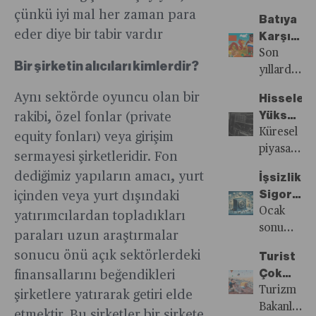
ilişkin
Stokların
kritik
çıkan
çünkü iyi mal her zaman para
tartışmalar
Batıya
Doldurm
mineraller
konusu
eder diye bir tabir vardır
yer alan
Karşı
Çalışıyor
için
“radikaller
kira
Ayı ve
Son
Çin’den
ve
Bir şirketin alıcıları kimlerdir?
konusu
Ejderha
yıllarda
bağımsız
popülistler
bu ay
Dayanışm
Rusya’nın
bir
Aynı sektörde oyuncu olan bir
yükselişi”.
Hisseler
vergi
gücünü
tedarik
Kıta
Yükselirk
rakibi, özel fonlar (private
boyutuyla
kaybetmes
zinciri
genelinde
Emtiada
Küresel
equity fonları) veya girişim
gündemde
ve
kurmak
kendilerini
Resesyo
piyasalar
2023
komşusu
sermayesi şirketleridir. Fon
istiyor
“muhafaza
Tedirginli
2024
yılına
olan
dediğimiz yapıların amacı, yurt
İşsizlik
ve
Var
yılına
ilişkin
Çin’in
Sigortas
içinden veya yurt dışındaki
“yurtsever
farklı
kira
inanılmaz
“Varlık”
Ocak
yatırımcılardan topladıkları
olarak
fiyatlamala
gelirlerinin
yükselişi,
Muhaseb
sonu
etiketleyen
girdi.
paraları uzun araştırmalar
mart ayı
doğu ve
itibariyle
siyasi
Hisse
sonucu önü açık sektörlerdeki
sonuna
batı
Turist
ilk kez
güçler,
senetleri
kadar
arasındaki
Çok
finansallarını beğendikleri
200
bu yıl
piyasaları
beyan
rekabetin
Ama
Turizm
şirketlere yatırarak getiri elde
milyar
yapılacak
zirvelerini
edilmesi
farklı bir
Yataklar
Bakanlığı
lirayı
etmektir. Bu şirketler bir şirkete