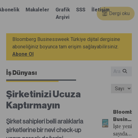
Abonelik
Makaleler
Grafik
SSS
İletişim
Dergi oku
Arşivi
Bloomberg Businessweek Türkiye dijital dergisine
aboneliğiniz boyunca tam erişim sağlayabilirsiniz.
Abone Ol
İş Dünyası
Şirketinizi Ucuza
Kaptırmayın
Bloombe
Busines
Şirket sahipleri belli aralıklarla
Türkiye'n
İşte yeni
şirketlerine bir nevi check-up
20.
sayıdan