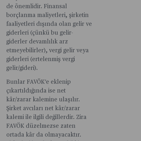
çekiyor.
yaklaşık
enflasyon
de önemlidir. Finansal
iki katı
nakit
borçlanma maliyetleri, şirketin
verildi
kullanımını
faaliyetleri dışında olan gelir ve
zorlaştırıyo
giderleri (çünkü bu gelir-
Anlaşılan
giderler devamlılık arz
o ki
kimse
etmeyebilirler), vergi gelir veya
eski
giderleri (ertelenmiş vergi
kralı
gelir/gideri).
özlemeye
Bunlar FAVÖK’e eklenip
çıkartıldığında ise net
kâr/zarar kalemine ulaşılır.
Şirket avcıları net kâr/zarar
kalemi ile ilgili değillerdir. Zira
FAVÖK düzelmezse zaten
ortada kâr da olmayacaktır.