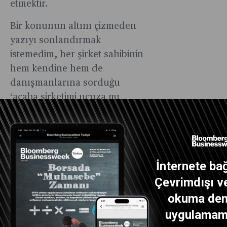
etmektir.
Bir konunun altını çizmeden
yazıyı sonlandırmak
istemedim, her şirket sahibinin
hem kendine hem de
danışmanlarına sorduğu
‘acaba şirketimi ucuza mı
satıyorum’
Şirketler alışverişe konu
edilirken değerlemeler FAVÖK
üzerinden yapılır. Mevcut
İnternete bağ
ortaklar bir takvim yılı
Çevrimdışı ve
içerisinde elde ettikleri net kârı
okuma dene
dağıtmak isterlerse yüzde 10
uygulamamız
stopaj vergisi ödemek