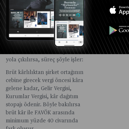
zorundadırlar. Ayrıca temettü
şahsa intikal ettikten sonra
ortalama yüzde 15-25 arasında
gelir vergisi ödenmesi
gerekiyor. Bir şirketin gelir
tablosunda hiç finansal gideri
ve amortismanı olmadığından
yola çıkılırsa, süreç şöyle işler:
Brüt kârlılıktan şirket ortağının
cebine girecek vergi öncesi kâra
gelene kadar, Gelir Vergisi,
Kurumlar Vergisi, kâr dağıtım
stopajı ödenir. Böyle bakılırsa
brüt kâr ile FAVÖK arasında
minimum yüzde 40 civarında