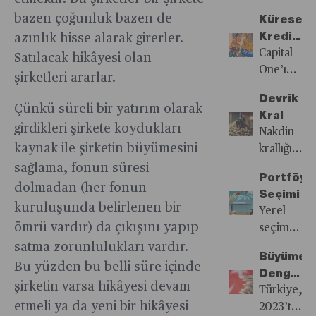
seçimlerd
test
ve mart
boyut
Boş
verilerine
geçen
bazen çoğunluk bazen de
büyük
ederken,
Küresel
ile
kazanıp
göre
İşsizlik
bir sınav
emtia
Kredi
azınlık hisse alarak girerler.
temmuzda
yeniden
56,7
Sigortası
verecek
piyasaları
Kartı
Capital
Satılacak hikâyesi olan
2
canlanması
milyon
Fonu’ndan
ve eğer
zayıf
Savaşı
One’ın
taksitte
neden
ziyaretçi,
şirketleri ararlar.
işsizlik
seçimlerd
seyri ile
İçin
Discover
ödenmesi
oldu.
TÜİK
riskini
Devrik
üstünlük
dikkat
Saflar
için 35
Çünkü süreli bir yatırım olarak
gerekiyor.
Rusya
verilerine
azaltmaya
Kral
sağlarlarsa
çekiyor.
Belirginl
milyar
ve Çin,
göre de
girdikleri şirkete koydukları
yönelik
Nakdin
Avrupa’da
dolarlık
gönülsüz
57
kaynak ile şirketin büyümesini
çalışmalar
krallığı
belki de
teklifi
de olsa
milyon
için
son
sağlama, fonun süresi
birçok
Visa ve
birbirine
turist
Portföyü
ayrılacak
buluyor.
dolmadan (her fonun
şey
Mastercard
daha
Türkiye’yi
Seçimi
pay
Her ne
değişecek.
meydan
kuruluşunda belirlenen bir
fazla
ziyaret
Yerel
yüzde
kadar
okumayı
ömrü vardır) da çıkışını yapıp
yaklaşırken
etti.
seçim
50’ye
ekonomik
hedefliyor
küresel
Ancak
genel
satma zorunlulukları vardır.
yükseltilir
sorunların
Büyümed
ekonomik
TÜROB’un
seçim
Bu yüzden bu belli süre içinde
bono ve
nedenleri
Denge
düzen
otel
havasına
mevduata
arasında
şirketin varsa hikâyesi devam
Arayışı
Türkiye,
bloklar
doluluk
büründü.
yatırım
gösterilse
etmeli ya da yeni bir hikâyesi
2023’te
arası
istatistikle
Yatırımcı