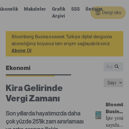
Abonelik
Makaleler
Grafik
SSS
İletişim
Dergi oku
Arşivi
Bloomberg Businessweek Türkiye dijital dergisine
aboneliğiniz boyunca tam erişim sağlayabilirsiniz.
Abone Ol
Ekonomi
Kira Gelirinde
Vergi Zamanı
Bloombe
Busines
Son yıllarda hayatımızda daha
Türkiye'n
İşte yeni
çok yüzde 25’lik zam sınırlaması
20.
sayıdan