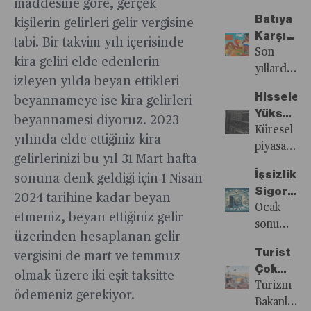
Bu
maddesine göre, gerçek
Stokların
kritik
çıkan
sayede
Batıya
kişilerin gelirleri gelir vergisine
Doldurm
mineraller
konusu
şirketlerini
Karşı
Çalışıyor
için
tabi. Bir takvim yılı içerisinde
“radikaller
ucuza
Ayı ve
Son
Çin’den
kira geliri elde edenlerin
ve
kaptırmakt
Ejderha
yıllarda
bağımsız
popülistler
izleyen yılda beyan ettikleri
kurtulabilir
Dayanışm
Rusya’nın
bir
yükselişi”.
Hisseler
beyannameye ise kira gelirleri
gücünü
tedarik
Kıta
Yükselirk
kaybetmes
beyannamesi diyoruz. 2023
zinciri
genelinde
Emtiada
Küresel
ve
yılında elde ettiğiniz kira
kurmak
kendilerini
Resesyo
piyasalar
komşusu
istiyor
gelirlerinizi bu yıl 31 Mart hafta
“muhafaza
Tedirginli
2024
olan
İşsizlik
sonuna denk geldiği için 1 Nisan
ve
Var
yılına
Çin’in
Sigortas
“yurtsever
farklı
2024 tarihine kadar beyan
inanılmaz
“Varlık”
Ocak
olarak
fiyatlamala
etmeniz, beyan ettiğiniz gelir
yükselişi,
Muhaseb
sonu
etiketleyen
girdi.
doğu ve
üzerinden hesaplanan gelir
itibariyle
siyasi
Hisse
batı
Turist
vergisini de mart ve temmuz
ilk kez
güçler,
senetleri
arasındaki
Çok
200
olmak üzere iki eşit taksitte
bu yıl
piyasaları
rekabetin
Ama
Turizm
milyar
ödemeniz gerekiyor.
yapılacak
zirvelerini
farklı bir
Yataklar
Bakanlığı
lirayı