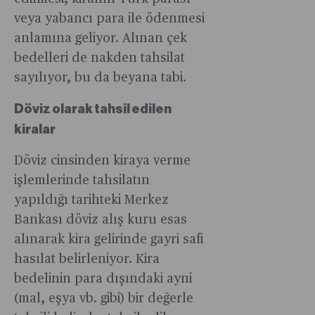
çekiyor.
yaklaşık
enflasyon
veya yabancı para ile ödenmesi
iki katı
nakit
anlamına geliyor. Alınan çek
verildi
kullanımını
bedelleri de nakden tahsilat
zorlaştırıyo
Anlaşılan
sayılıyor, bu da beyana tabi.
o ki
Döviz olarak tahsil edilen
kimse
eski
kiralar
kralı
Döviz cinsinden kiraya verme
özlemeye
işlemlerinde tahsilatın
yapıldığı tarihteki Merkez
Bankası döviz alış kuru esas
alınarak kira gelirinde gayri safi
hasılat belirleniyor. Kira
bedelinin para dışındaki ayni
(mal, eşya vb. gibi) bir değerle