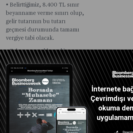
• Belirttiğimiz, 8.400 TL sınır
beyanname verme sınırı olup,
gelir tutarının bu tutarı
geçmesi durumunda tamamı
vergiye tabi olacak.
• Eşler ve çocukların kira
gelirleri ayrı beyanname ile
beyan edilecektir.
• Stopaj yolu ile kesilen vergiler
İnternete bağ
beyanname üzerinden
Çevrimdışı ve
hesaplanan gelir vergisinden
mahsup edilebilecek.
okuma dene
uygulamamız
Konut Kiralarında İstisna
Konut kiralarında yıllara göre