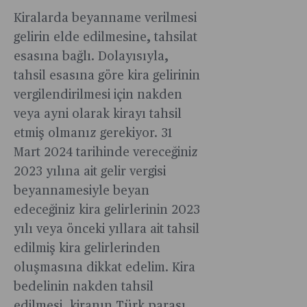
nedeniyle
de kredi
yüzde
ayrışma
görülen
yön
Kiralarda beyanname verilmesi
faiz
kartlarının
4,5
tehdidi
gerileme,
arayışında.
gelirinin
kullanımı
gelirin elde edilmesine, tahsilat
büyüdü.
altında.
gözleri
Ekonomi
toplam
artıyor,
esasına bağlı. Dolayısıyla,
Büyüme
turistlerin
politikası
varlıktaki
dijital
ağırlıklı
tahsil esasına göre kira gelirinin
nerede
seçimden
payı
paralar
olarak
vergilendirilmesi için nakden
kaldığına
sonra
yüzde
yaygınlaşıy
tüketimde
çekerken
nasıl
veya ayni olarak kirayı tahsil
22’ye
ve
geldi.
sektör
şekillenece
etmiş olmanız gerekiyor. 31
düştü.
kripto
Öncü
temsilcileri
borsada
2023’te
paralar
Mart 2024 tarihinde vereceğiniz
göstergele
kayıt
riskler
işsizlik
yatırım
2023 yılına ait gelir vergisi
2024’ün
dışı
nerelerde,
ödeneğine
aracı
ilk
beyannamesiyle beyan
konaklama
portföy
21,3
olmaktan
aylarında
edeceğiniz kira gelirlerinin 2023
kadar
oluştururk
milyar
çıkıp
da bu
verilerin
nelere
yılı veya önceki yıllara ait tahsil
TL
alışveriş
eğilimin
yorumlan
dikkat
edilmiş kira gelirlerinden
harcanırke
aracına
sürdüğüne
biçimine
etmeli?
teşvik
dönüşüyor
oluşmasına dikkat edelim. Kira
işaret
de
Uzmanlara
ve
Üstelik
bedelinin nakden tahsil
ediyor.
dikkat
sorduk
desteklere
artan
edilmesi, kiranın Türk parası