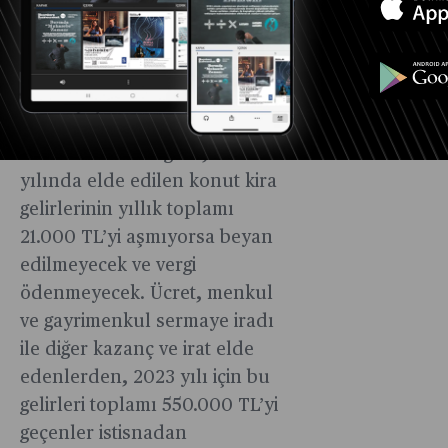
istisna tutarları aşağıdaki gibi;
2023 Yılı Konut Kirası İstisna
Tutarı: 21.000 TL 2024 Yılı
Konut Kirası İstisna Tutarı:
33.000 TL Buna göre, 2023
yılında elde edilen konut kira
gelirlerinin yıllık toplamı
21.000 TL’yi aşmıyorsa beyan
edilmeyecek ve vergi
ödenmeyecek. Ücret, menkul
ve gayrimenkul sermaye iradı
ile diğer kazanç ve irat elde
edenlerden, 2023 yılı için bu
gelirleri toplamı 550.000 TL’yi
geçenler istisnadan