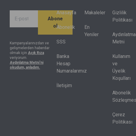
yüzde 70’inin
birlikte
finansal
performansı
dönüşüyor.
sonuçlar
Anasayfa
Makaleler
Gizlilik
Abone
endeksin
ürettiğini
Politikası
ol
getirisinin
gösterdi.
Abonelik
En
altında kaldı.
Artık net kâr
Yeniler
Aydınlatma
Endeksteki
tek başına
SSS
Metni
Kampanyalarınızdan ve
gelişmelerden haberdar
hisselerin
yeterli değil,
olmak için
Açık Rıza
yarısı
nakit akışı,
Banka
Kullanım
veriyorum.
Aydınlatma Metni'ni
yılbaşındaki
sermaye
Hesap
ve
okudum, anladım.
seviyesinin
harcamaları
Numaralarımız
Üyelik
de altında
ve kredi
Koşulları
bulunuyor.
piyasası
İletişim
birlikte
Abonelik
okunmak
Sözleşmes
zorunda.
Çerez
Politikası