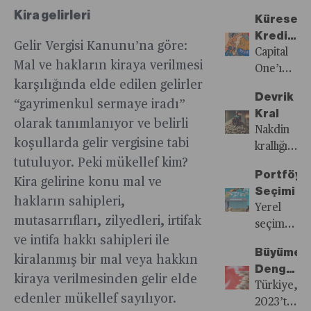
seçimlerd
test
boyut
Boş
verilerine
geçen
Kira gelirleri
büyük
ederken,
Küresel
kazanıp
göre
İşsizlik
bir sınav
emtia
Kredi
yeniden
56,7
Gelir Vergisi Kanunu’na göre:
Sigortası
verecek
piyasaları
Kartı
Capital
canlanması
milyon
Fonu’ndan
Mal ve hakların kiraya verilmesi
ve eğer
zayıf
Savaşı
One’ın
neden
ziyaretçi,
işsizlik
karşılığında elde edilen gelirler
seçimlerd
seyri ile
İçin
Discover
oldu.
TÜİK
riskini
Devrik
üstünlük
dikkat
Saflar
için 35
“gayrimenkul sermaye iradı”
Rusya
verilerine
azaltmaya
Kral
sağlarlarsa
çekiyor.
Belirginl
milyar
olarak tanımlanıyor ve belirli
ve Çin,
göre de
yönelik
Nakdin
Avrupa’da
dolarlık
gönülsüz
57
koşullarda gelir vergisine tabi
çalışmalar
krallığı
belki de
teklifi
de olsa
milyon
tutuluyor. Peki mükellef kim?
için
son
birçok
Visa ve
birbirine
turist
Portföyü
ayrılacak
buluyor.
Kira gelirine konu mal ve
şey
Mastercard
daha
Türkiye’yi
Seçimi
pay
Her ne
hakların sahipleri,
değişecek.
meydan
fazla
ziyaret
Yerel
yüzde
kadar
okumayı
mutasarrıfları, zilyedleri, irtifak
yaklaşırken
etti.
seçim
50’ye
ekonomik
hedefliyor
ve intifa hakkı sahipleri ile
küresel
Ancak
genel
yükseltilir
sorunların
Büyümed
ekonomik
TÜROB’un
seçim
kiralanmış bir mal veya hakkın
bono ve
nedenleri
Denge
düzen
otel
havasına
kiraya verilmesinden gelir elde
mevduata
arasında
Arayışı
Türkiye,
bloklar
doluluk
büründü.
yatırım
gösterilse
edenler mükellef sayılıyor.
2023’te
arası
istatistikle
Yatırımcı