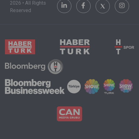
2026 • All Rights
olanakları da
görülüyor.
teknoloji
Reserved
göz önünde
ile
bulundurmak
Washingto
zorunda.
arasındaki
güç
dengeleri
yeniden
şekillenirk
Trump
yönetimini
kimleri
göreve
getirdiği
(Luke
Farritor)
ve
kimleri
görevden