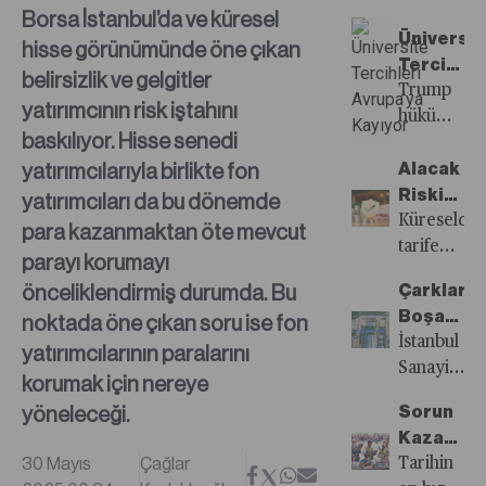
Pakistan
Borsa İstanbul’da ve küresel
arasında
Üniversit
hisse görünümünde öne çıkan
yaşanan
Tercihler
belirsizlik ve gelgitler
çatışma
Avrupa’y
Trump
yatırımcının risk iştahını
Hindistan-
Kayıyor
hükümeti
baskılıyor. Hisse senedi
Türkiye
ve
yatırımcılarıyla birlikte fon
ilişkilerinin
Harvard
Alacak
de
Üniversites
Riskinde
yatırımcıları da bu dönemde
gerilmesin
başlayan
Sigorta
Küreselde
para kazanmaktan öte mevcut
yol açtı.
yabancı
İkilemi
tarife
parayı korumayı
Türkiye’ni
öğrenci
savaşları,
önceliklendirmiş durumda. Bu
Çarklar
Pakistan’d
gerginliği
yurt
Boşa
noktada öne çıkan soru ise fon
yana
ABD’nin
içinde
Dönüyor
İstanbul
yatırımcılarının paralarını
taraf
diğer
ise
Sanayi
olduğunu
üniversitel
makroeko
korumak için nereye
Odası’nın
düşünen
de
sorunlara
yöneleceği.
Sorun
İSO 500
Hindistan
sıçrama
bağlı
Kazanç
2024
boykot
potansiyeli
finansman
30 Mayıs
Çağlar
mı,
Tarihin
sonuçları
çağrısı
taşıyor.
sıkıntıları