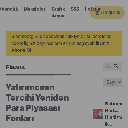
Abonelik
Makaleler
Grafik
SSS
İletişim
Dergi oku
Arşivi
Bloomberg Businessweek Türkiye dijital dergisine
aboneliğiniz boyunca tam erişim sağlayabilirsiniz.
Abone Ol
Finans
Yatırımcının
Tercihi Yeniden
Bulunma
Para Piyasası
Hint
Fonları
Kumaşı
Hindistan
mı?
ile