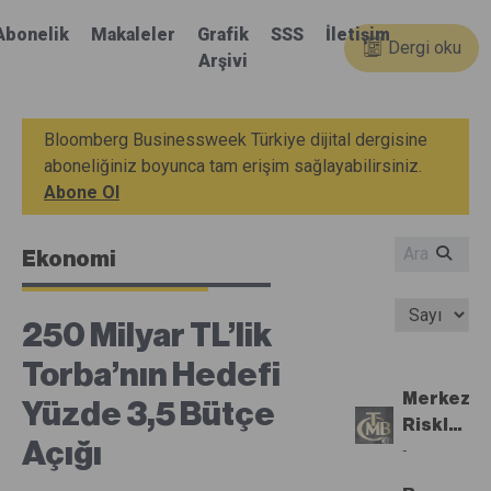
Abonelik
Makaleler
Grafik
SSS
İletişim
Dergi oku
Arşivi
Bloomberg Businessweek Türkiye dijital dergisine
aboneliğiniz boyunca tam erişim sağlayabilirsiniz.
Abone Ol
Ekonomi
250 Milyar TL’lik
Torba’nın Hedefi
Merkez,
Yüzde 3,5 Bütçe
Risklere
Açığı
Vurgu
-
Yaparak