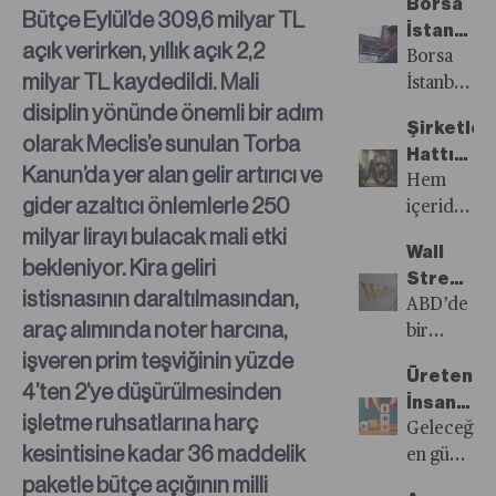
Borsa
İndirime
Bütçe Eylül’de 309,6 milyar TL
İstanbul’
Devam
açık verirken, yıllık açık 2,2
Kârlar
Borsa
Etti
milyar TL kaydedildi. Mali
Yatırımcı
İstanbul’da
disiplin yönünde önemli bir adım
Yüzünü
üçüncü
Şirketler
Güldürec
çeyrek
olarak Meclis’e sunulan Torba
Hattı
mi?
bilançoları
Kanun’da yer alan gelir artırıcı ve
Müdafaa
Hem
gelmeye
gider azaltıcı önlemlerle 250
Yılı
içeride
başladı.
milyar lirayı bulacak mali etki
hem de
İlk
Wall
dışarıda
bekleniyor. Kira geliri
açıklanan
Street’in
zorlu
istisnasının daraltılmasından,
bilançolar
Algı
ABD’de
koşulların
beklentiler
araç alımında noter harcına,
Yönetimi
bir
hâkim
üzerinde
işveren prim teşviğinin yüzde
bilanço
olduğu
net
Üreten
sezonu
4’ten 2’ye düşürülmesinden
bir yılı
kârlar
İnsan,
daha
işletme ruhsatlarına harç
geride
geldi.
Öğrenen
Geleceğin
başladı.
bırakırken,
kesintisine kadar 36 maddelik
Önümüzde
Organiza
en güçlü
Şirketler
şirketler
paketle bütçe açığının milli
dönemde
organizasy
uzun