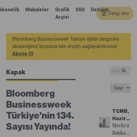
Abonelik
Makaleler
Grafik
SSS
İletişim
Dergi oku
Arşivi
Bloomberg Businessweek Türkiye dijital dergisine
aboneliğiniz boyunca tam erişim sağlayabilirsiniz.
Abone Ol
Kapak
Bloomberg
Businessweek
TCMB,
Türkiye'nin 134.
Haziran
Sayısı Yayında!
Ayında
Merkez
Temkinli
Bankası,