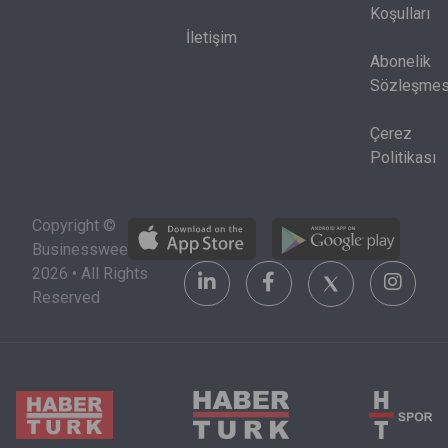
de altında
ve kredi
Koşulları
bulunuyor.
piyasası
İletişim
birlikte
Abonelik
okunmak
Sözleşmes
zorunda.
Çerez
Politikası
Copyright ©
Businessweek
2026 • All Rights
Reserved