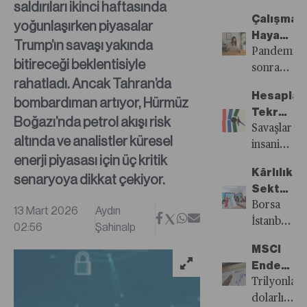
saldırıları ikinci haftasında
Ara
gölgesinde
Çalışma
yoğunlaşırken piyasalar
Verdi
Türkiye
Hayatınd
Cumhuriye
Trump’ın savaşı yakında
Esneklik
Pandemi
Merkez
bitireceği beklentisiyle
Sesleri
sonrası
Bankası
rahatladı. Ancak Tahran’da
fiilen
geçen
Hesaplar
bombardıman artıyor, Hürmüz
uygulama
yıl
Tekrar
alanları
Boğazı’nda petrol akışı risk
Temmuz
Şaştı
Savaşlar
genişleyen
altında ve analistler küresel
ayında
insani
esnek
başlattığı
enerji piyasası için üç kritik
taraftaki
çalışma
faiz
Kârlılıkta
senaryoya dikkat çekiyor.
yıkıcı
modellerin
indirim
Sektörel
etkilerin
yaygınlaştı
döngüsüne
Ayrışma
Borsa
13 Mart 2026
Aydın
yanı sıra
talebi
Mart
Belirginl
İstanbul’da
02:56
Şahinalp
ekonomile
işveren
toplantısın
bir
üzerinde
örgütleri
MSCI
ara
bilanço
de
tarafından
Endeksle
verdi.
sezonu
tahribata
sıkça
ve
Trilyonlar
Mevcut
daha
yol
dile
Yatırım
dolarlık
konjonktür
geride