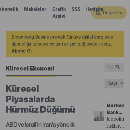
Abonelik
Makaleler
Grafik
SSS
İletişim
Dergi oku
Arşivi
Bloomberg Businessweek Türkiye dijital dergisine
aboneliğiniz boyunca tam erişim sağlayabilirsiniz.
Abone Ol
Küresel Ekonomi
Küresel
Piyasalarda
Merkez
Hürmüz Düğümü
Bankası
Faiz
Jeopolitik
ABD ve İsrail’in İran’a yönelik
İndirimle
risklerin