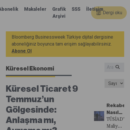
Abonelik
Makaleler
Grafik
SSS
İletişim
Dergi oku
Arşivi
Bloomberg Businessweek Türkiye dijital dergisine
aboneliğiniz boyunca tam erişim sağlayabilirsiniz.
Abone Ol
Küresel Ekonomi
Küresel Ticaret 9
Temmuz’un
Rekabetçi
Gölgesinde:
Nasıl
Anlaşma mı,
Kaybettik
TÜSİAD’ın
Nasıl
Maliyet