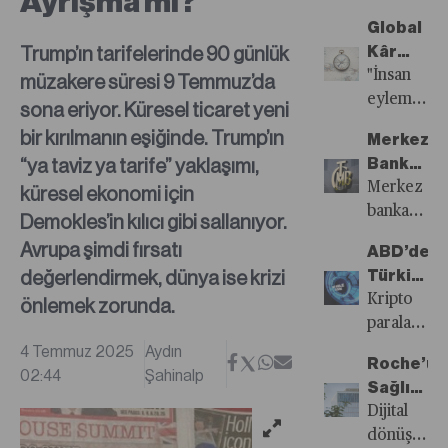
Ayrışma mı?
Kazanırız
Bazlı
Global
Rekabet
Trump’ın tarifelerinde 90 günlük
Kâr
Gücü
Atlası
"İnsan
müzakere süresi 9 Temmuz’da
Endeksi
eylemlerin
sona eriyor. Küresel ticaret yeni
Türkiye’ni
de bir
son
bir kırılmanın eşiğinde. Trump’ın
Merkez
med-
yıllarda
“ya taviz ya tarife” yaklaşımı,
Bankaları
cezir
rekabetçiliğ
İçin
Merkez
küresel ekonomi için
vardır.
nasıl
“Söz
bankası
Demokles’in kılıcı gibi sallanıyor.
Onu
kaybettiğin
Gümüşse
metin
yükseldiği
Avrupa şimdi fırsatı
rakamlarla
ABD’den
Sükut
ve
anda
değerlendirmek, dünya ise krizi
ortaya
Türkiye’y
Altın”
iletişimleri,
yakalamak,
koydu.
Kripto
Kripto
önlemek zorunda.
mı?
sadece
başarıya
Asıl
Düzenlem
paralar
bir yan
götürür."
soru: Bu
Yeni
için
4 Temmuz 2025
Aydın
unsur
-
Roche’un
kayıp
Oyun
kurallar
02:44
Şahinalp
değil,
William
Sağlıkta
neden
Planı
yeniden
merkez
Shakespea
Bütüncül
Dijital
gerçekleşti
yazılıyor:
bankacılığı
Vizyonu,
dönüşüm,
Soruya
ABD’den