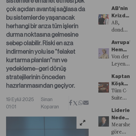
sistemlere emanet etmesi pek
İkiye
yarım
çok açıdan avantaj sağlasa da
AB’nin
mi
yüzyıllık
Krizden
bu sistemlerde yaşanacak
İniyor?
kuralda
Çıkış
AB,
herhangi bir arıza tüm işlerin
değişikliğe
Manifest
dondurulm
mi
durma noktasına gelmesine
Çok
Rus
gidiliyor?
sebep olabilir. Riski en aza
Avrupa’nı
Cepheli
varlıklarını
Başkan
Hem
indirmenin yolu ise “felaket
Yol
getirisiyle
Donald
Ekonomi
Von der
kurtarma planları”nın ve
Haritasın
Ukrayna’ya
Trump
Hem
Leyen,
Kodları
‘tazminat
yedekleme–geri dönüş
1970’ten
Tıp
popüler
kredisi’
stratejilerinin önceden
beri
Kaptan
Eğitimli
olmamasın
planından
yürürlükte
Köşkünd
hazırlanmasından geçiyor.
Tartışmal
rağmen
19.
olan
Yangın
Tüm C-
Yüzü
Avrupa’nın
yaptırım
şirketlerin
Var:
Suite
19 Eylül 2025
Sinan
en uzun
paketi
mali
Peki
üyeleri
01:01
Koparan
süreli
ve gölge
Liderler
tablolarını
Ne
aynı
sözcülerin
filo
Neden
üçer
Yapmalı?
anda
biri
takibine,
Yalan
Mearsheim
aylık
farklı
olmaya
yapay
Söyler?
göre
dönemler
yangınlarla