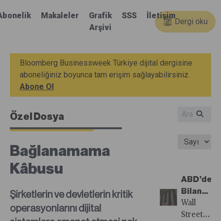
Abonelik
Makaleler
Grafik
SSS
İletişim
Dergi oku
Arşivi
Bloomberg Businessweek Türkiye dijital dergisine
aboneliğiniz boyunca tam erişim sağlayabilirsiniz.
Abone Ol
Özel Dosya
Bağlanamama
Kâbusu
ABD’de
Bilanço
Şirketlerin ve devletlerin kritik
Dönemi
Wall
operasyonlarını dijital
Dörtten
Street’te