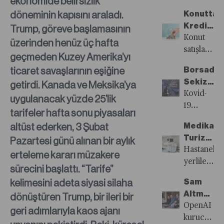
ekonomide belirsizlik
Sayısı
öne
döneminin kapısını araladı.
Konutta
Yayında!
çıkanlar...
Kredi
Trump, göreve başlamasının
Yok
Konut
üzerinden henüz üç hafta
Satış
satışları
geçmeden Kuzey Amerika’yı
Çok
2024
ticaret savaşlarının eşiğine
Borsada
yılında
Sekiz
getirdi. Kanada ve Meksika’ya
yüzde
Ayda
Kovid-
uygulanacak yüzde 25’lik
20’lik
1,5
19
artış
tarifeler hafta sonu piyasaları
Milyon
pandemisin
gösterirke
altüst ederken, 3 Şubat
Medikal
Yatırımcı
ardından
kredili
Turizm
Pazartesi günü alınan bir aylık
Uzaklaştı
yaşadığı
satış
Patlamas
Hastaneler
erteleme kararı müzakere
dört
oranlarının
Güney
yerlileri
yıllık
sürecini başlattı. “Tarife”
satışlar
Kore’nin
geri
ralli ile
kelimesini adeta siyasi silaha
içindeki
Sam
Aşırı
çevirse
yatırımcıla
payı
Altman’ın
dönüştüren Trump, bir ileri bir
Çalışan
bile
gözdesi
yüzde
Gözünde
OpenAI
geri adımlarıyla kaos ajanı
Doktorlar
yabancılar
olan
10’a
Yapay
kurucu
Cezbediy
estetik