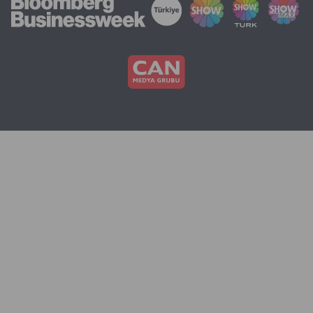
‘Stratejik
önemi
tartışılmaz’
denilen
tarımın
istihdamda
‘Stratejik
önemi
tartışılmaz’
denilen
tarımın
istihdamda
payının
yüzde
20’den
14’e
düştüğü
belirtilirke
yeni