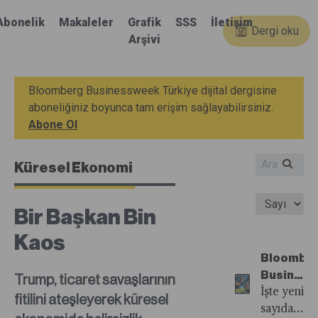
Abonelik
Makaleler
Grafik
SSS
İletişim
Dergi oku
Arşivi
Bloomberg Businessweek Türkiye dijital dergisine
aboneliğiniz boyunca tam erişim sağlayabilirsiniz.
Abone Ol
Küresel Ekonomi
Bir Başkan Bin
Kaos
Bloombe
Busines
Trump, ticaret savaşlarının
Türkiye'n
İşte yeni
fitilini ateşleyerek küresel
67.
sayıdan