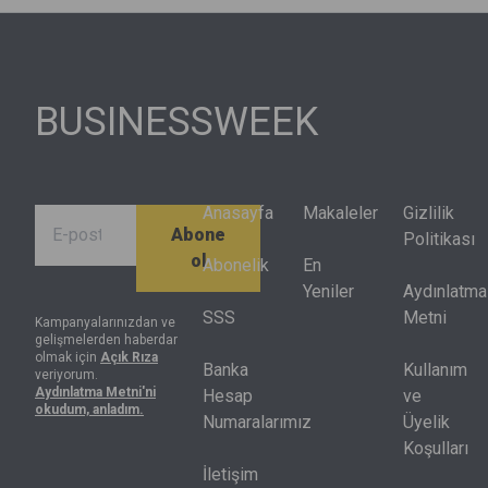
performans
diğer tüm
sonuçları,
hisselerin
mesleklerden
yapay zekâ
çoğuna
daha fazla
yatırımlarının
yansımadı.
değiştirdi ve
değer
BIST 100
kod yazıcılar
zincirinin her
BUSINESSWEEK
kapsamındaki
da bu
halkasında
hisselerin
değişimle
farklı
yüzde 70’inin
birlikte
finansal
performansı
dönüşüyor.
sonuçlar
Anasayfa
Makaleler
Gizlilik
Abone
endeksin
ürettiğini
Politikası
ol
getirisinin
gösterdi.
Abonelik
En
altında kaldı.
Artık net kâr
Yeniler
Aydınlatma
Endeksteki
tek başına
SSS
Metni
Kampanyalarınızdan ve
gelişmelerden haberdar
hisselerin
yeterli değil,
olmak için
Açık Rıza
yarısı
nakit akışı,
Banka
Kullanım
veriyorum.
Aydınlatma Metni'ni
yılbaşındaki
sermaye
Hesap
ve
okudum, anladım.
seviyesinin
harcamaları
Numaralarımız
Üyelik
de altında
ve kredi
Koşulları
bulunuyor.
piyasası
İletişim