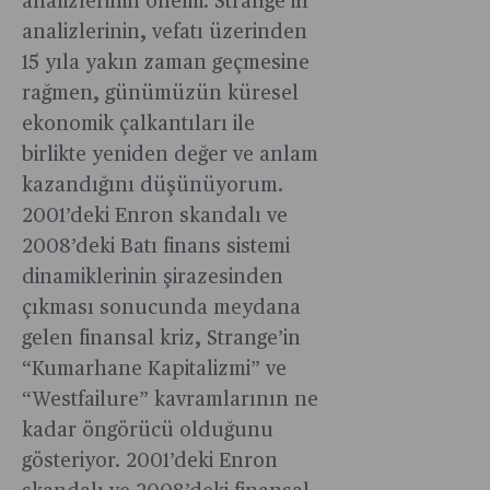
analizlerinin önemi: Strange’in
adeta
gerilediğin
siyasi
analizlerinin, vefatı üzerinden
dikkat
silaha
15 yıla yakın zaman geçmesine
çekiliyor.
dönüştüre
arttığına,
rağmen, günümüzün küresel
Trump,
tarımda
ekonomik çalkantıları ile
bir ileri
ise 800
birlikte yeniden değer ve anlam
bir geri
bin
kazandığını düşünüyorum.
adımlarıyla
gerilediğin
kaos
2001’deki Enron skandalı ve
dikkat
ajanı
2008’deki Batı finans sistemi
çekiliyor.
unvanını
‘Stratejik
dinamiklerinin şirazesinden
pekiştirdi.
önemi
çıkması sonucunda meydana
Peki,
tartışılmaz’
gelen finansal kriz, Strange’in
küresel
denilen
“Kumarhane Kapitalizmi” ve
ekonomi
tarımın
için
“Westfailure” kavramlarının ne
istihdamda
yanlış
kadar öngörücü olduğunu
‘Stratejik
hesaplamal
önemi
gösteriyor. 2001’deki Enron
ve
tartışılmaz’