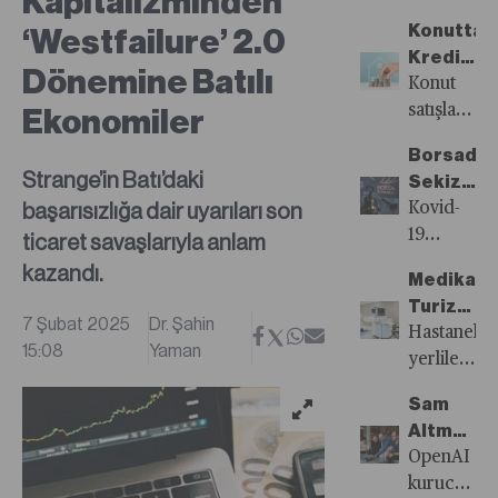
Kapitalizminden
Sayısı
öne
Konutta
‘Westfailure’ 2.0
Yayında!
çıkanlar...
Kredi
Dönemine Batılı
Yok
Konut
Satış
satışları
Ekonomiler
Çok
2024
Borsada
yılında
Strange’in Batı’daki
Sekiz
yüzde
başarısızlığa dair uyarıları son
Ayda
Kovid-
20’lik
1,5
19
ticaret savaşlarıyla anlam
artış
Milyon
pandemisin
kazandı.
gösterirke
Medikal
Yatırımcı
ardından
kredili
Turizm
Uzaklaştı
yaşadığı
7 Şubat 2025
Dr. Şahin
satış
Patlamas
Hastaneler
dört
15:08
Yaman
oranlarının
Güney
yerlileri
yıllık
satışlar
Kore’nin
geri
ralli ile
içindeki
Sam
Aşırı
çevirse
yatırımcıla
payı
Altman’ın
Çalışan
bile
gözdesi
yüzde
Gözünde
OpenAI
Doktorlar
yabancılar
olan
10’a
Yapay
kurucu
Cezbediy
estetik