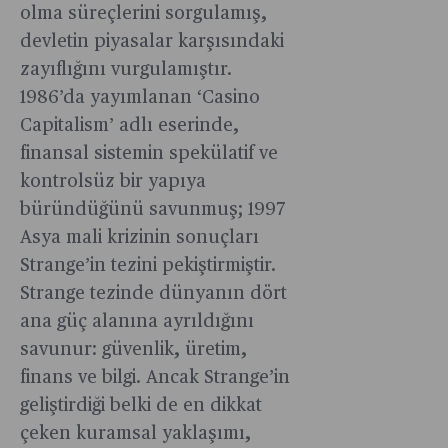
2035
en fazla
Trump,
olma süreçlerini sorgulamış,
gözler
hedeflerin
hedefleri
yönetim
göreve
devletin piyasalar karşısındaki
önüne
biri
için
ücretine
başlamasın
serdi.
olarak
zayıflığını vurgulamıştır.
daha
sahip
üzerinden
tarıma
1986’da yayımlanan ‘Casino
çok
fonların
henüz
yer
çaba
Capitalism’ adlı eserinde,
çoğunlukla
üç hafta
verildi.
gerekli...
finansal sistemin spekülatif ve
en iyi
geçmeden
Stratejik
performan
Kuzey
kontrolsüz bir yapıya
planda
gösterenle
Amerika’yı
büründüğünü savunmuş; 1997
2014-
sıralaması
ticaret
2023
Asya mali krizinin sonuçları
yer
savaşlarını
dönemind
Strange’in tezini pekiştirmiştir.
almadıkları
eşiğine
istihdamın
Strange tezinde dünyanın dört
görülüyor.
getirdi.
hizmet
ana güç alanına ayrıldığını
Kanada
planda
ve
savunur: güvenlik, üretim,
2014-
Meksika’ya
finans ve bilgi. Ancak Strange’in
2023
uygulanaca
dönemind
geliştirdiği belki de en dikkat
yüzde
istihdamın
çeken kuramsal yaklaşımı,
25’lik