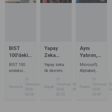
BIST
Yapay
Aynı
100’deki
Zeka
Yatırım,
Hisselerin
Devrimi
Farklı
BIST 100
Yapay zeka
Microsoft,
Yüzde
Kendi
Bilançolar
endeksi
ilk devrimi
Alphabet,
70’i ...
Çocuklarını
yılbaşından
kendisini
Meta,
31
31
31
30 Temmuz
...
kodlayanlara
Samsung
Temmuz
Bekir
Temmuz
Mark
Temmuz
El
Ekonomi
Kapak
Finans
kapanışına
yaptı. Yapay
Electronics
2026
Gürdamar
2026
Milian
2026
C
kadar yüzde
02:38
zeka,
02:32
ve SK
02:40
18 yükseldi.
bilgisayar
Hynix’in
Ancak bu
programcılığını
ikinci çeyrek