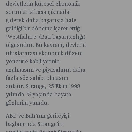
hizmet
devletlerin küresel ekonomik
tarifeler
sektöründ
sorunlarla başa çıkmada
hafta
yaklaşık
sonu
giderek daha başarısız hale
5,5
piyasaları
geldiği bir döneme işaret ettiği
milyon,
altüst
sanayide
‘Westfailure’ (Batı başarısızlığı)
ederken,
1,5
olgusudur. Bu kavram, devletin
3 Şubat
milyon
uluslararası ekonomik düzeni
Pazartesi
sektöründ
yönetme kabiliyetinin
günü
yaklaşık
alınan
azalmasını ve piyasaların daha
5,5
bir aylık
fazla söz sahibi olmasını
milyon,
erteleme
sanayide
anlatır. Strange, 25 Ekim 1998
kararı
1,5
yılında 75 yaşında hayata
müzakere
milyon
gözlerini yumdu.
sürecini
arttığına,
başlattı.
tarımda
ABD ve Batı’nın gerileyişi
“Tarife”
ise 800
bağlamında Strange’in
kelimesini
bin