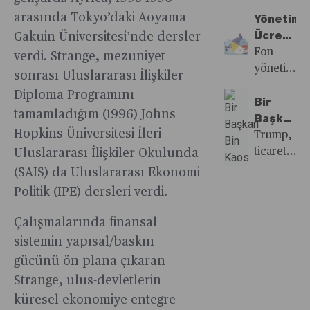
mal
köklü
Tarımda
Ulusal
2024
arasında Tokyo’daki Aoyama
statüsüne
Yönetim
bir
İstihdam
yılının
indirerek
Ücretleri
Gakuin Üniversitesi’nde dersler
dönüşüm
Stratejisi’
Ağustos
AB
Arttı,
Fon
verdi. Strange, mezuniyet
arayışında.
ana
ayında,
ülkelerinin
Fon
yönetim
Davos’taki
politika
sonrası Uluslararası İlişkiler
2025 yıl
enerji
Seçimind
ücretlerind
tartışmalar
Yeni
Diploma Programını
sonu
politikaları
Önemli
artışlar,
Bir
ortak
açıklanan
güneş
tamamladığım (1996) Johns
piyasa
Kriter
yatırımcılar
Başkan
sermaye
Ulusal
enerjisi
Hopkins Üniversitesi İleri
ekonomisi
Oldu
fon
Bin
Trump,
piyasası
İstihdam
kapasitesi
kurallarına
seçimi
Kaos
ticaret
Uluslararası İlişkiler Okulunda
oluşturma
Stratejisi’
hedeflerin
bağlı
konusunda
savaşlarını
(SAIS) da Uluslararası Ekonomi
hedeflerini
ana
1,5 yıl
hale
kriterlerin
fitilini
Avrupa’nın
politika
Politik (IPE) dersleri verdi.
erken
getirecek.
bir
ateşleyere
geleceği
hedeflerin
ulaşan
yenisini
küresel
Çalışmalarında finansal
için
biri
Türkiye,
daha
ekonomid
kritik
olarak
sistemin yapısal/baskın
enerjide
eklemek
belirsizlik
önem
tarıma
gücünü ön plana çıkaran
elini
zorunda
döneminin
taşıdığını
yer
güçlendirdi
Strange, ulus-devletlerin
bıraktı.
kapısını
bir kez
verildi.
Fakat
küresel ekonomiye entegre
Üstelik
araladı.
daha
Stratejik