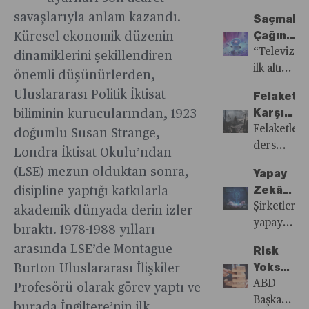
artık dip
edilmekten
Yeniden
markanın
ancak
savaşlarıyla anlam kazandı.
noktasını
Saçmalık
çok
Atağa
elektrikli
hem
gördüğünü
Çağında
Küresel ekonomik düzenin
daha
Kalkıyor
pazarındak
yerel
söylüyor.
Akıldışı
“Televizyo
dinamiklerini şekillendiren
fazlası
varlığını
ekonomik
İnsanlar
ilk altı
var.
da
önemli düşünürlerden,
faydayı
aydan
güçlendire
Uluslararası Politik İktisat
hem de
Felaketle
sonra
potansiyel
Karşı
biliminin kurucularından, 1923
ele
gelecektek
Toplumla
Felaketler
doğumlu Susan Strange,
geçirdiği
çip
ve
ders
hiçbir
Londra İktisat Okulu’ndan
kıtlıklarına
Kurumlar
almak
markette
(LSE) mezun olduktan sonra,
Yapay
karşı
Nasıl
demek,
tutunamaya
Zekânın
disipline yaptığı katkılarla
dayanıklılığ
Yaklaşmal
sadece
İnsanlar
Yönetişi
Şirketlerin
akademik dünyada derin izler
garanti
üzülmek
çok
Ne
yapay
altına
ve
bıraktı. 1978-1988 yılları
geçmeden
Durumday
zeka
almak
konuşmak
arasında LSE’de Montague
her
Risk
konusunda
için
değil;
gece
Yoksa
Burton Uluslararası İlişkiler
katetmeler
yerelleştiri
gerçekten
kontrplak
Fırsat
ABD
Profesörü olarak görev yaptı ve
gereken
yarı
harekete
bir
da Yok
Başkanı
uzun bir
burada İngiltere’nin ilk