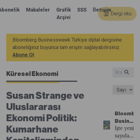
Abonelik
Makaleler
Grafik
SSS
İletişim
Dergi oku
Arşivi
Bloomberg Businessweek Türkiye dijital dergisine
aboneliğiniz boyunca tam erişim sağlayabilirsiniz.
Abone Ol
Küresel Ekonomi
Susan Strange ve
Uluslararası
Bloombe
Ekonomi Politik:
Busines
Kumarhane
Türkiye'n
İşte yeni
67.
sayıdan