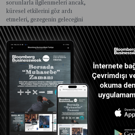
sorunlarla ilgilenmeleri ancak,
küresel etkilerini göz ardı
etmeleri, gezegenin geleceğini
tehdit ediyor. Sosyal alanda
ise, zengin ve yoksul ülkeler
arasındaki eşitsizlik artarken,
ulus-devletlerin kendi
çıkarlarını ön planda tutarak
İnternete bağ
küresel sosyal refah için
Çevrimdışı ve
çözümler üretmemesi, bu
okuma dene
sorunu daha da derinleştiriyor.
uygulamamız
Susan Strange’in “Westfailure”
kavramı aslında, Westfalya
sistemi olarak bilinen ve hakim
Batılı ulus-devletler (ve
diğerlerinin) uluslararası