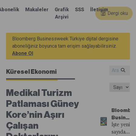
Abonelik
Makaleler
Grafik
SSS
İletişim
Dergi oku
Arşivi
Bloomberg Businessweek Türkiye dijital dergisine
aboneliğiniz boyunca tam erişim sağlayabilirsiniz.
Abone Ol
Küresel Ekonomi
Medikal Turizm
Patlaması Güney
Bloombe
Kore’nin Aşırı
Busines
Çalışan
Türkiye'n
İşte yeni
67.
sayıdan