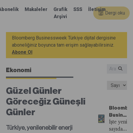
Abonelik
Makaleler
Grafik
SSS
İletişim
Dergi oku
Arşivi
Bloomberg Businessweek Türkiye dijital dergisine
aboneliğiniz boyunca tam erişim sağlayabilirsiniz.
Abone Ol
Ekonomi
Güzel Günler
Göreceğiz Güneşli
Bloombe
Günler
Busines
Türkiye'n
İşte yeni
Türkiye, yenilenebilir enerji
67.
sayıdan