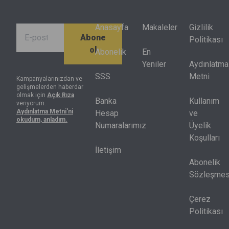
hisselerin
değişimle
farklı
taşımacılığı
yüzde 70’inin
birlikte
finansal
ücretleri
performansı
dönüşüyor.
sonuçlar
Anasayfa
Makaleler
Gizlilik
ve hava
Abone
endeksin
ürettiğini
Politikası
durumu
ol
getirisinin
gösterdi.
Abonelik
En
tahminleri
altında kaldı.
Artık net kâr
Yeniler
Aydınlatma
gibi
Endeksteki
tek başına
SSS
Metni
Kampanyalarınızdan ve
göstergeler
gelişmelerden haberdar
hisselerin
yeterli değil,
eğitilmiş
olmak için
Açık Rıza
yarısı
nakit akışı,
Banka
Kullanım
veriyorum.
bir
Aydınlatma Metni'ni
yılbaşındaki
sermaye
Hesap
ve
döviz
okudum, anladım.
seviyesinin
harcamaları
Numaralarımız
Üyelik
ihtiyacı
de altında
ve kredi
Koşulları
algoritması
bulunuyor.
piyasası
İletişim
ve
birlikte
Abonelik
bankalara
okunmak
Sözleşmes
paranın
zorunda.
ne
Çerez
zaman
Politikası
ve
nereye