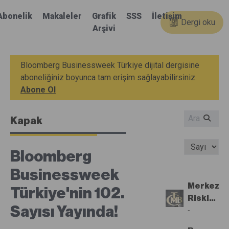
Abonelik
Makaleler
Grafik
SSS
İletişim
Dergi oku
Arşivi
Bloomberg Businessweek Türkiye dijital dergisine
aboneliğiniz boyunca tam erişim sağlayabilirsiniz.
Abone Ol
Kapak
Bloomberg
Businessweek
Merkez,
Türkiye'nin 102.
Risklere
Sayısı Yayında!
Vurgu
-
Yaparak