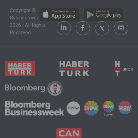
aktarılacağı
Copyright ©
bildiren
Businessweek
blokzincir
2026 • All Rights
tabanlı
Reserved
bir
mesajlaşm
sistemi.