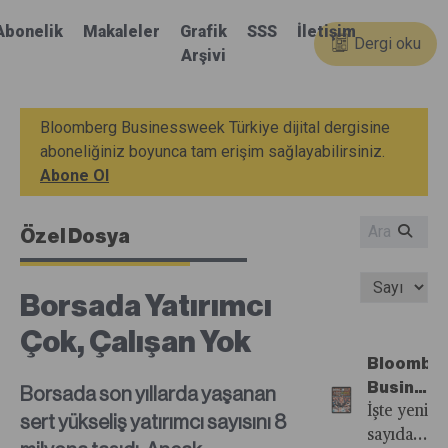
Abonelik
Makaleler
Grafik
SSS
İletişim
Dergi oku
Arşivi
Bloomberg Businessweek Türkiye dijital dergisine
aboneliğiniz boyunca tam erişim sağlayabilirsiniz.
Abone Ol
Özel Dosya
Borsada Yatırımcı
Çok, Çalışan Yok
Bloombe
Busines
Borsada son yıllarda yaşanan
Türkiye'n
İşte yeni
sert yükseliş yatırımcı sayısını 8
22.
sayıdan