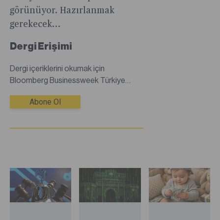
görünüyor. Hazırlanmak
gerekecek…
Dergi Erişimi
Dergi içeriklerini okumak için
Bloomberg Businessweek Türkiye
dijital dergisine abone olmanız
Abone Ol
gerekmektedir.Abone değilseniz
abonelik satın alarak tüm dergi
içeriklerine sınırsız erişim
sağlayabilirsiniz