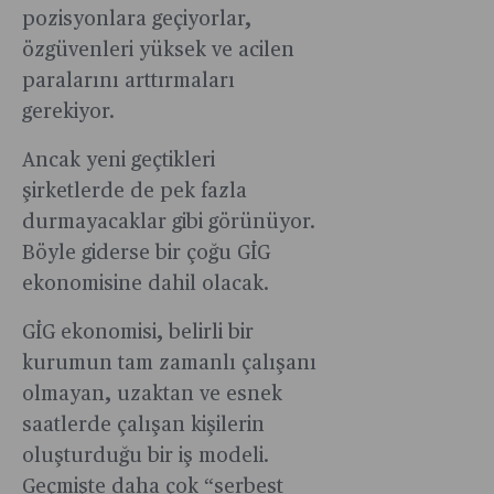
halinde
pozisyonlara geçiyorlar,
ve
önemli
yaratıcılık
özgüvenleri yüksek ve acilen
kaynak
ise
paralarını arttırmaları
yaratılabil
insan-
gerekiyor.
görüşünde
teknoloji
yarışında
Ancak yeni geçtikleri
belirleyici
şirketlerde de pek fazla
olacak.
durmayacaklar gibi görünüyor.
Böyle giderse bir çoğu GİG
ekonomisine dahil olacak.
GİG ekonomisi, belirli bir
kurumun tam zamanlı çalışanı
olmayan, uzaktan ve esnek
saatlerde çalışan kişilerin
oluşturduğu bir iş modeli.
Geçmişte daha çok “serbest