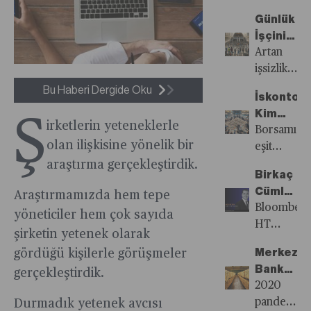
kadar
ve
yarı
devam
Günlük
özgünlük
yolda
ediyor.
İşçinin
her
kalabilir
Artık
Günlüğü
Artan
zaman
üreticiler,
işsizlik
kazandırır
şirketler
ve göç,
Bu Haberi Dergide Oku
İskontoy
iki
amele
Kim
Ş
paralel
pazarların
irketlerin yeteneklerle
İstiyor?
Borsamızd
bakış
iş
olan ilişkisine yönelik bir
eşit
oluşturma
arayanların
dağıtım
araştırma gerçekleştirdik.
çalışıyor
sayısını
Birkaç
varsa ve
arttırıyor.
Cümle
Araştırmamızda hem tepe
düşük
Ancak
Yetebilir
Bloomberg
fiyatlandır
yöneticiler hem çok sayıda
kayıt
HT
olgusu
şirketin yetenek olarak
dışı
Genel
ile halka
ekonomiyi
Merkez
gördüğü kişilerle görüşmeler
Yayın
arzlara
büyüten
Bankaları
gerçekleştirdik.
Yönetmeni
rekor
ve
Altına
2020
Açıl
talep
sosyal
İlgisi
pandemi
Durmadık yetenek avcısı
Sezen