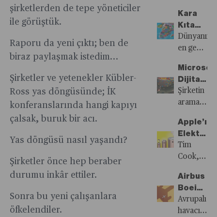
her
güvence
Artıyor
yılı ve
şirketlerden de tepe yöneticiler
yazdı...
halükarda
Kara
olmadan
2022
ile görüştük.
geliyorsa;
Kıta
çalışan
Rusya-
iskontolar
Geleceği
Dünyanın
kişi
Ukrayna
Raporu da yeni çıktı; ben de
kurumsal
Seçiyor
en genç
sayısını
savaşının
biraz paylaşmak istedim…
yatırımcını
nüfus
artıran
başlangıç
Microsof
talep
ortalaması
günübirlik
yılı altın
Şirketler ve yetenekler Kübler-
Dijital
ettiği
sahip
işler,
rezervi
Çin
Şirketin
Ross yas döngüsünde; İK
kadar
Afrika,
çalışanların
için yeni
Seddi'nin
arama
konferanslarında hangi kapıyı
yüksek
bu yıl
geleceğini
bir milat
Tuğlaları
motoru,
olmamalı.
büyük
çalsak, buruk bir acı.
riske
başlattı.
Apple’ın
Döşüyor
Google
bir
atarken
Merkez
Elektrikli
ve
Yas döngüsü nasıl yaşandı?
demokrasi
devletin
bankalarını
Araç
Tim
Facebook’
sınavından
vergi
son
Çıkmazı
Cook,
yıllar
Şirketler önce hep beraber
geçiyor.
kaybına
sekiz
Tesla’yı
önce
durumu inkâr ettiler.
Afrika
Airbus
uğramasın
aydır
satın
terk
ülkelerind
Boeing
neden
devam
alma
ettiği bir
Sonra bu yeni çalışanlara
yapılacak
Krizini
Avrupalı
oluyor.
eden
planlarını,
pazar
öfkelendiler.
olan
Fırsata
havacılık
kuvvetli
geçtiğimiz