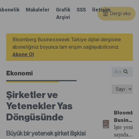
Abonelik
Makaleler
Grafik
SSS
İletişim
Dergi oku
Arşivi
Bloomberg Businessweek Türkiye dijital dergisine
aboneliğiniz boyunca tam erişim sağlayabilirsiniz.
Abone Ol
Ekonomi
Şirketler ve
Yetenekler Yas
Bloombe
Döngüsünde
Busines
Türkiye'n
İşte yeni
Büyük bir yetenek şirket ilişkisi
22.
sayıdan