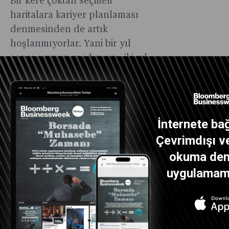
Bir kere çoktan seçmeli
haritalara kariyer planlaması
denmesinden de artık
hoşlanmıyorlar. Yani bir yıl
sonra uzman yardımcısı, iki yıl
sonra uzman olacaksın demek
onun için bir planlama değil.
Yetenekler daha spesifik kendi
kişisel özellikleriyle paralel,
İnternete bağ
hayallerini, kişisel vizyonunu
Çevrimdışı ve
ve beklentilerini göz önünde
okuma dene
bulunduran bir program
uygulamamız
duymak istiyor.
Şirket içi bürokrasisin kendileri
için geçerli olmamasını veya
daha esnek olmasını istiyorlar.