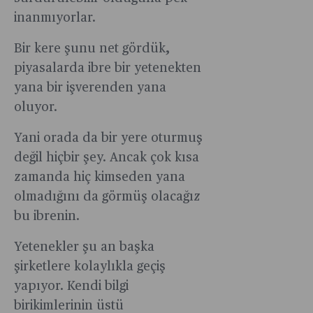
3 trilyon
dağıtabiliyo
kadar
hemen
enflasyonu
inanmıyorlar.
lirayı
Ancak
yüzde
aynı
yeniden
geçeceği
kâr
65
kaldı.
yükselişe
Bir kere şunu net gördük,
hesaplanıyo
artışının
oranında
Kurumlar
geçirmesi
piyasalarda ibre bir yetenekten
Uzmanlar
hisse
değişmesi
nitelikli
korkuyor.
özellikle
fiyatı
yana bir işverenden yana
bekleniyor.
eleman
gayrimenku
artışının
oluyor.
Milyonlarc
bulmakta
değer
gerisinde
çalışan
zorlanırke
artışı ve
kalmasıyla,
Yani orada da bir yere oturmuş
kariyerleri
gençler
elde
geçen
değil hiçbir şey. Ancak çok kısa
ortasında
tercihlerini
tutma
yılki
şirket
sektörde
zamanda hiç kimseden yana
süresiyle
temettü
değişimi
çalışmak
olmadığını da görmüş olacağız
ilgili
verimleri
yerine
yerine
bu ibrenin.
tanınan
bu yıl
meslek
yatırım
gelir
yakalanam
değişikliğin
yapmaktan
Yetenekler şu an başka
vergisi
yönelmek
yana
şirketlere kolaylıkla geçiş
ve KDV
zorunda
kullanıyor.
yapıyor. Kendi bilgi
muafiyetler
kalabilir.
kalkması
birikimlerinin üstü
Beceri