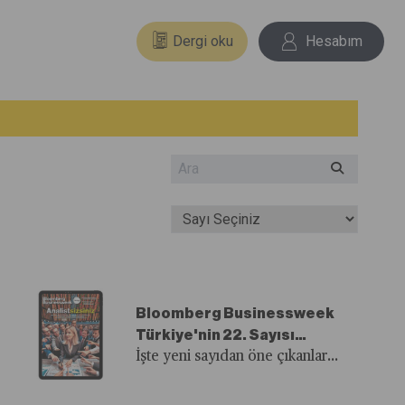
Dergi oku
Hesabım
Bloomberg Businessweek
Türkiye'nin 22. Sayısı
Yayında!
İşte yeni sayıdan öne çıkanlar...