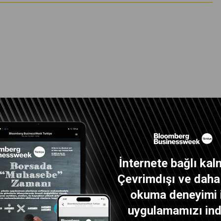
İnternete bağlı kal
Çevrimdışı ve daha i
okuma deneyimi 
uygulamamızı indi