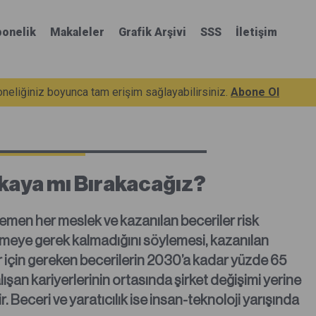
onelik
Makaleler
Grafik Arşivi
SSS
İletişim
eliğiniz boyunca tam erişim sağlayabilirsiniz.
Abone Ol
kaya mı Bırakacağız?
men her meslek ve kazanılan beceriler risk
nmeye gerek kalmadığını söylemesi, kazanılan
er için gereken becerilerin 2030’a kadar yüzde 65
şan kariyerlerinin ortasında şirket değişimi yerine
 Beceri ve yaratıcılık ise insan-teknoloji yarışında