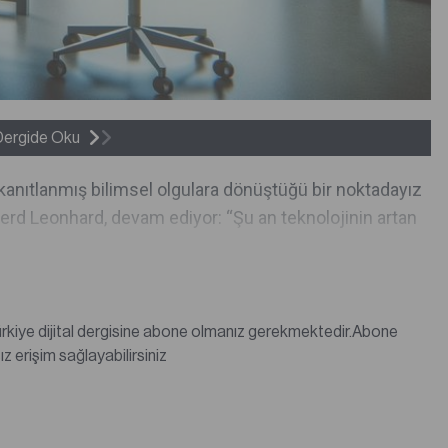
Dergide Oku
 kanıtlanmış bilimsel olgulara dönüştüğü bir noktadayız
 Gerd Leonhard, devam ediyor: “Şu an teknolojinin artan
değilseniz abonelik satın alarak tüm dergi içeriklerine sınırsız erişim sağlayabilirsiniz