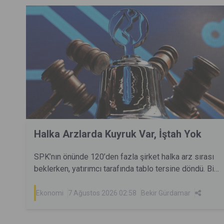
Halka Arzlarda Kuyruk Var, İştah Yok
SPK’nın önünde 120’den fazla şirket halka arz sırası
beklerken, yatırımcı tarafında tablo tersine döndü. Bir
dönem milyonlarca yatırımcıyı aynı anda cezbeden
halka arzlar artık eskisi kadar kolay talep toplamıyor.
Ekonomi
7 Ağustos 2026 02:58
Bekir Gürdamar
Peki yatırımcı neden geri çekildi? Sorun arz sayısı
mı, fiyatlama mı, yoksa değişen piyasa dengeleri mi?