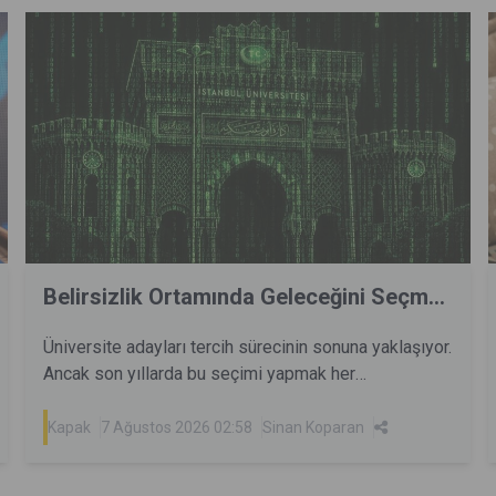
Belirsizlik Ortamında Geleceğini Seçm...
Üniversite adayları tercih sürecinin sonuna yaklaşıyor.
Ancak son yıllarda bu seçimi yapmak her
zamankinden daha zor. Teknolojik gelişmeler
bugünün mesleklerini dönüştürürken pek çoğunu da
Kapak
7 Ağustos 2026 02:58
Sinan Koparan
ortadan kaldırıyor. Bugün kazanılan pek çok yetenek
yarın işlevsiz kalabilir. Bu gelişmeleri