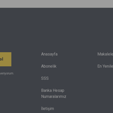
değerlendirerek tercih yapmaya çalışan gençler;
eğitim alacağı şehri, üniversiteyi ve maddi olanakları
da göz önünde bulundurmak zorunda.
Anasayfa
Makalele
ol
Abonelik
En Yenile
veriyorum.
SSS
Banka Hesap
Numaralarımız
İletişim