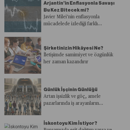
Arjantin’in Enflasyonla Savaşı
Bu Kez Bitecek mi?
Javier Milei’nin enflasyonla
mücadelede izlediği farklı
stratejisi yarı yolda kalabilir
Şirketinizin Hikâyesi Ne?
İletişimde samimiyet ve özgünlük
her zaman kazandırır
Günlük İşçinin Günlüğü
Artan işsizlik ve göç, amele
pazarlarında iş arayanların
sayısını arttırıyor. Ancak kayıt dışı
ekonomiyi büyüten ve sosyal
İskontoyu Kim İstiyor?
güvence olmadan çalışan kişi