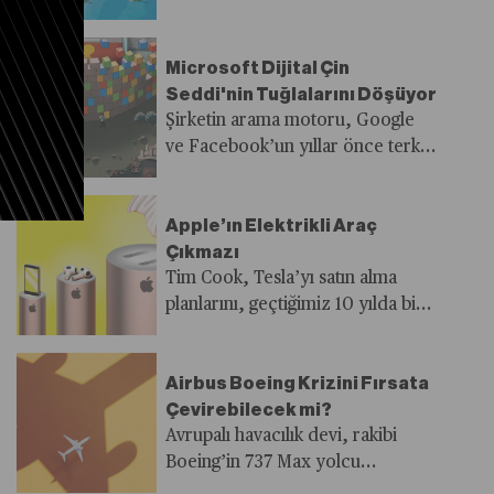
büyük bir demokrasi sınavından
geçiyor. Afrika ülkelerinde
yapılacak olan seçimlerden
Microsoft Dijital Çin
ortaya çıkacak sonuç kıtanın
Seddi'nin Tuğlalarını Döşüyor
kaderinin yeniden şekillenmesi
Şirketin arama motoru, Google
için büyük önem arz ediyor
ve Facebook’un yıllar önce terk
ettiği bir pazar olan Çin’de iyi iş
yapıyor
Apple’ın Elektrikli Araç
Çıkmazı
Tim Cook, Tesla’yı satın alma
planlarını, geçtiğimiz 10 yılda bir
hurdalık dolduracak kadar
otonom sürüş tasarımı üzerinde
Airbus Boeing Krizini Fırsata
çalışmaya başlamadan önce
Çevirebilecek mi?
durdurmuştu. Hikayenin iç yüzü,
Avrupalı havacılık devi, rakibi
kararsızlık üzerine
Boeing’in 737 Max yolcu
üniversitelerde okutulabilecek bir
uçağındaki kalite sorunları
vaka niteliğinde