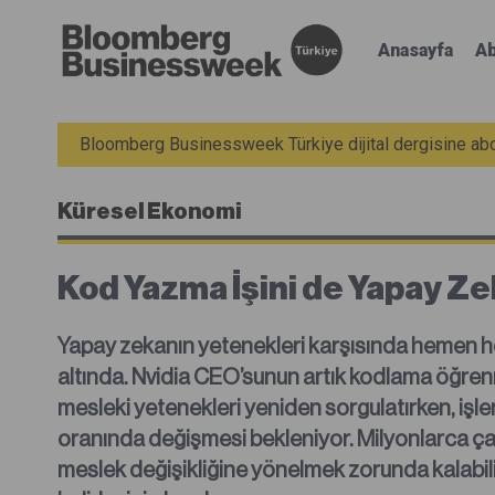
Anasayfa
Ab
Bloomberg Businessweek Türkiye dijital dergisine abon
Küresel Ekonomi
Kod Yazma İşini de Yapay Ze
Yapay zekanın yetenekleri karşısında hemen he
altında. Nvidia CEO’sunun artık kodlama öğre
mesleki yetenekleri yeniden sorgulatırken, işl
oranında değişmesi bekleniyor. Milyonlarca çalı
meslek değişikliğine yönelmek zorunda kalabilir.