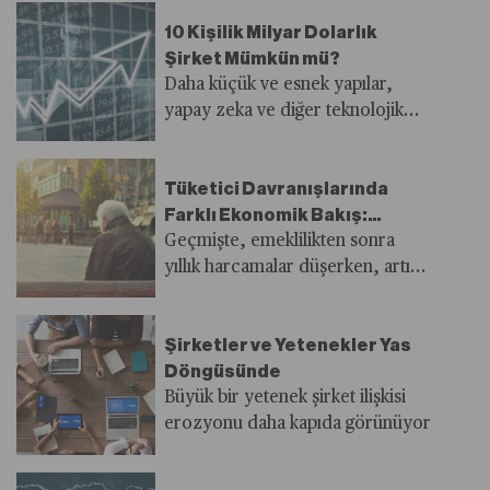
10 Kişilik Milyar Dolarlık
Şirket Mümkün mü?
Daha küçük ve esnek yapılar,
yapay zeka ve diğer teknolojik
araçlarla yarattıkları etkinin daha
yüksek olabileceğini gösteriyor
Tüketici Davranışlarında
Farklı Ekonomik Bakış:
Üçüncü Çağ
Geçmişte, emeklilikten sonra
yıllık harcamalar düşerken, artık
harcamalar 75 yaş ve sonrasına
kadar devam ediyor. Artık
Şirketler ve Yetenekler Yas
üreticiler, şirketler iki paralel
Döngüsünde
bakış oluşturmaya çalışıyor
Büyük bir yetenek şirket ilişkisi
erozyonu daha kapıda görünüyor