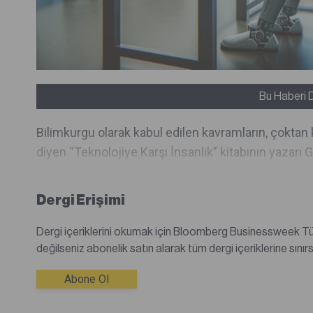
Bu Haberi 
Bilimkurgu olarak kabul edilen kavramların, çoktan
diyen “Teknolojiye Karşı İnsanlık” kitabının yazarı
gücünün zevkini çıka...
Dergi Erişimi
Dergi içeriklerini okumak için Bloomberg Businessweek Türkiye dijital dergisine abone olmanız gerekmektedir.Abone
Abone Ol