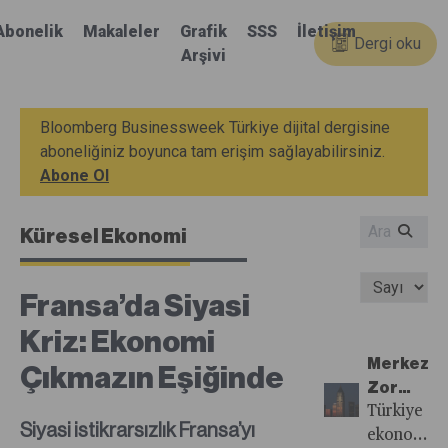
Abonelik
Makaleler
Grafik
SSS
İletişim
Dergi oku
Arşivi
Bloomberg Businessweek Türkiye dijital dergisine
aboneliğiniz boyunca tam erişim sağlayabilirsiniz.
Abone Ol
Küresel Ekonomi
Fransa’da Siyasi
Kriz: Ekonomi
Merkezin
Çıkmazın Eşiğinde
Zor
Kararı
Türkiye
Siyasi istikrarsızlık Fransa’yı
ekonomisi