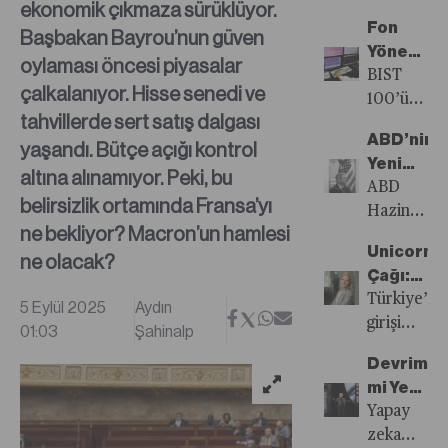
ekonomik çıkmaza sürüklüyor.
yaz
Fon
Başbakan Bayrou’nun güven
mevsimini
Yöneticil
beklentileri
oylaması öncesi piyasalar
Zor
BIST
aşan
çalkalanıyor. Hisse senedi ve
Sınavı
100’ü
büyüme
tahvillerde sert satış dalgası
Endeksle
ölçüt
ve
ABD’nin
yaşandı. Bütçe açığı kontrol
Yarış,
alan
enflasyon
Yeni
Spekülas
hisse
altına alınamıyor. Peki, bu
rakamlarıy
Velinimet
ABD
Sınav
senedi
belirsizlik ortamında Fransa’yı
geride
Scott
Hazine
yoğun
bırakırken,
ne bekliyor? Macron’un hamlesi
Bessent
Bakanı,
fonların
siyasi
Unicorn
ne olacak?
dürtüsel
neredeyse
risklerin
Çağı:
bir
yarısının
de
Türkiye’n
Türkiye’ni
5 Eylül 2025
Aydın
başkanın
performans
yeniden
Yeni
girişim
01:03
Şahinalp
ekonomik
endeksin
gündeme
Nesil
ekosistemi
konularda
altında
Devrim
gelmesi
Teknoloji
artık
uyarılarını
kaldı.
mi Yeni
TCMB’nin
Girişimle
yalnızca
dikkate
Anormal
Bir
Yapay
faiz
umut
alan bir
fiyat
Balon
zeka
indirim
vadetmiyor