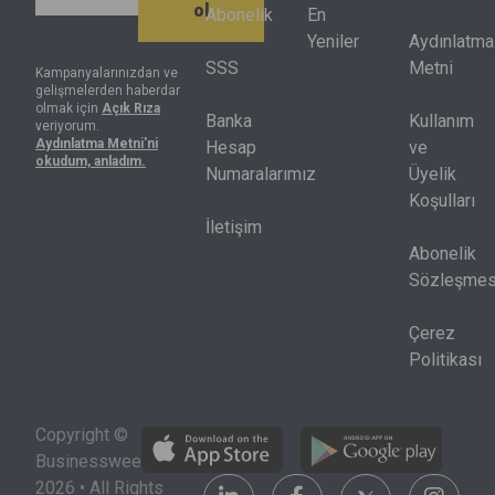
ol
getirisinin
gösterdi.
Abonelik
En
altında kaldı.
Artık net kâr
Yeniler
Aydınlatma
Endeksteki
tek başına
SSS
Metni
Kampanyalarınızdan ve
gelişmelerden haberdar
hisselerin
yeterli değil,
olmak için
Açık Rıza
yarısı
nakit akışı,
Banka
Kullanım
veriyorum.
Aydınlatma Metni'ni
yılbaşındaki
sermaye
Hesap
ve
okudum, anladım.
seviyesinin
harcamaları
Numaralarımız
Üyelik
de altında
ve kredi
Koşulları
bulunuyor.
piyasası
İletişim
birlikte
Abonelik
okunmak
Sözleşmes
zorunda.
Çerez
Politikası
Copyright ©
Businessweek
2026 • All Rights