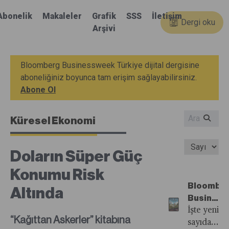
Abonelik
Makaleler
Grafik
SSS
İletişim
Dergi oku
Arşivi
Bloomberg Businessweek Türkiye dijital dergisine
aboneliğiniz boyunca tam erişim sağlayabilirsiniz.
Abone Ol
Küresel Ekonomi
Doların Süper Güç
Konumu Risk
Bloombe
Altında
Busines
Türkiye'n
İşte yeni
“Kağıttan Askerler” kitabına
23.
sayıdan