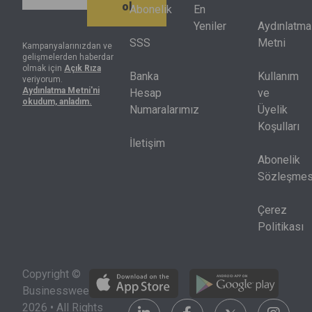
ol
getirisinin
gösterdi.
Abonelik
En
fazla
altında kaldı.
Artık net kâr
Yeniler
Aydınlatma
sıkılık
Endeksteki
tek başına
SSS
Metni
Kampanyalarınızdan ve
mesajını
gelişmelerden haberdar
hisselerin
yeterli değil,
da
olmak için
Açık Rıza
yarısı
nakit akışı,
Banka
Kullanım
veriyorum.
veren
Aydınlatma Metni'ni
yılbaşındaki
sermaye
Hesap
ve
TCMB,
okudum, anladım.
seviyesinin
harcamaları
Numaralarımız
Üyelik
piyasaya
de altında
ve kredi
Koşulları
“rest”
bulunuyor.
piyasası
İletişim
çekti.
birlikte
Abonelik
okunmak
Sözleşmes
zorunda.
Çerez
Politikası
Copyright ©
Businessweek
2026 • All Rights