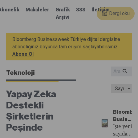
Abonelik
Makaleler
Grafik
SSS
İletişim
Dergi oku
Arşivi
Bloomberg Businessweek Türkiye dijital dergisine
aboneliğiniz boyunca tam erişim sağlayabilirsiniz.
Abone Ol
Teknoloji
Yapay Zeka
Destekli
Bloombe
Şirketlerin
Busines
Peşinde
Türkiye'n
İşte yeni
23.
sayıdan