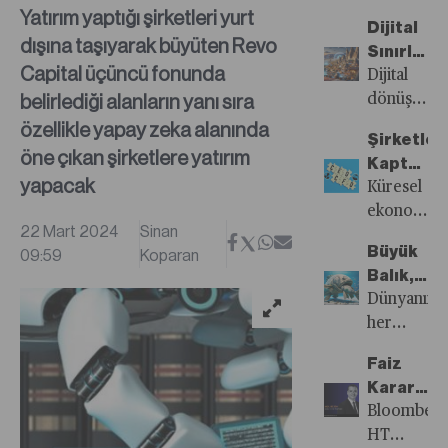
Sayısı
öne
Yatırım yaptığı şirketleri yurt
Dijital
Yayında!
çıkanlar...
dışına taşıyarak büyüten Revo
Sınırları
Capital üçüncü fonunda
Aşan
Dijital
belirlediği alanların yanı sıra
Anadolu:
dönüşüm
E-
yolculuğu
özellikle yapay zeka alanında
Şirketler
ihracat
sadece
öne çıkan şirketlere yatırım
Kaptan
ve
teknolojik
yapacak
Köşkleri
Küresel
Yenilikçi
bir geçiş
Finansçıl
ekonomini
Teknoloji
değil,
22 Mart 2024
Sinan
Emanet
büyük
aynı
Büyük
09:59
Koparan
bir
zamanda
Balık,
dönüşüm
bir
Küçük
Dünyanın
yaşadığı
zihniyet
Balığı
her
son
değişimi
Yer
yerinde
yıllarda
gerektiriyo
Faiz
artık
şirketler
Kararı
para
de
Sonrasın
Bloomberg
pahalı.
kendine
Ne
HT
Nakdi