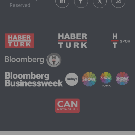
Reserved
göz önünde
bulundurmak
zorunda.