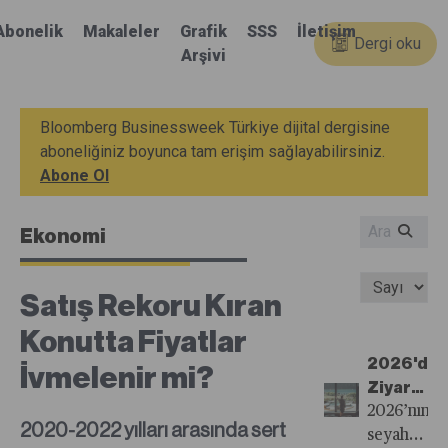
Abonelik
Makaleler
Grafik
SSS
İletişim
Dergi oku
Arşivi
Bloomberg Businessweek Türkiye dijital dergisine
aboneliğiniz boyunca tam erişim sağlayabilirsiniz.
Abone Ol
Ekonomi
Satış Rekoru Kıran
Konutta Fiyatlar
2026'da
İvmelenir mi?
Ziyaret
Edilecek
2026’nın
2020-2022 yılları arasında sert
En İyi
seyahat