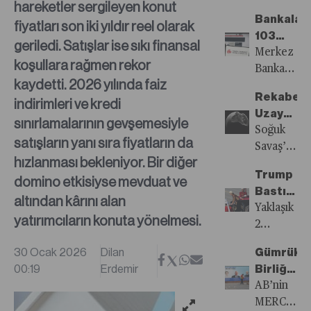
hareketler sergileyen konut
Lokasyon
haritası,
Bankalar
fiyatları son iki yıldır reel olarak
ezber
103
bozan
geriledi. Satışlar ise sıkı finansal
Milyar
Merkez
rotalarla
koşullara rağmen rekor
TL Kâr
Bankası’nın
yeniden
kaydetti. 2026 yılında faiz
Beklentis
faiz
çiziliyor.
Rekabet
indirimleri ve kredi
indirimleri
Henüz
Uzaya
ve
sınırlamalarının gevşemesiyle
kalabalıklar
Taşındı
Soğuk
enflasyond
satışların yanı sıra fiyatların da
tarafından
Savaş’ın
düşüşün
tüketilmem
hızlanması bekleniyor. Bir diğer
ideolojik
TÜFE
bölgeler,
Trump
domino etkisiyse mevduat ve
rekabetind
endeksli
iddialı
Bastırdı,
doğan
altından kârını alan
tahvillerde
ama
AB
Yaklaşık
uzay
yatırımcıların konuta yönelmesi.
sağladığı
ölçülü
Hindistan
2
yarışı,
getiriler
otel
Saf
milyarlık
bugün
30 Ocak 2026
Dilan
bankacılık
Gümrük
projeleri
Tuttu
tüketici,
yerini
00:19
Erdemir
sektöründ
Birliği’n
ve yerel
Dev
küresel
kaynak
kârlılıkların
Baltalima
AB’nin
kültürü
Ticaret
ekonomini
odaklı,
toparlanma
2.0’a
MERCOSUR
merkeze
Bloku
dörtte