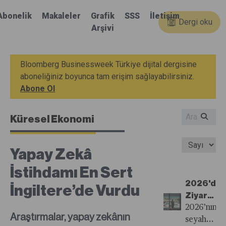
Abonelik
Makaleler
Grafik
SSS
İletişim
Dergi oku
Arşivi
Bloomberg Businessweek Türkiye dijital dergisine
aboneliğiniz boyunca tam erişim sağlayabilirsiniz.
Abone Ol
Küresel Ekonomi
Yapay Zekâ
İstihdamı En Sert
2026'da
İngiltere’de Vurdu
Ziyaret
Edilecek
2026’nın
Araştırmalar, yapay zekânın
En İyi
seyahat