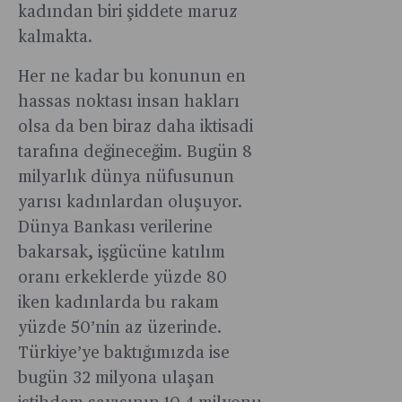
ilki
daha iyi
alma,
kadından biri şiddete maruz
Baltalı
gerçekleşt
hale
temsil
kalmakta.
Gıda
kadınlar,
getirmek
edilme,
Kurucusu
bugün
için
seçme
Her ne kadar bu konunun en
Hesna
“erkek
hem de
ve
hassas noktası insan hakları
Funda
egemen
tüm
seçilme
Baltalı
olsa da ben biraz daha iktisadi
dünya”
dünyada
haklarını
kadınlara
tarafına değineceğim. Bugün 8
haline
devam
da
“Girişim
gelen
eden
milyarlık dünya nüfusunun
içeren
her
sektörde
cinsiyet
yarısı kadınlardan oluşuyor.
toplumsal
yaşta
cam
eşitsizliğin
cinsiyet
Dünya Bankası verilerine
yapılabilir,
tavanları
yönelik
eşitliği
bakarsak, işgücüne katılım
önemli
kırma
yeni bir
mücadelesi
olan
oranı erkeklerde yüzde 80
mücadeles
algının
pek çok
zamanlam
iken kadınlarda bu rakam
veriyor
inşa
kazanım
“
edilmesind
yüzde 50’nin az üzerinde.
getirse
tavsiyesin
büyük
Türkiye’ye baktığımızda ise
de
bulunuyor.
öneme
kadınlar
bugün 32 milyona ulaşan
sahip.
gerek iş