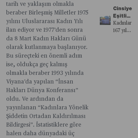
isteyin”
Kurucu
tarih ve yaklaşım olmakla
için
ekonomini
derken
Cinsiyet
Ortağı
beraber Birleşmiş Milletler 1975
erkeklerle
büyük
kadınların
Eşitliği
Aslı Elif
ortaklık
kurumların
yılını Uluslararası Kadın Yılı
profesyone
286 Yıl
Kadınların
Tanuğur
yapmak
kadın
ilan ediyor ve 1977’den sonra
dünyadaki
Uzakta
167 yıl
Samancı
durumund
figürler
iş bitirici
önce
da 8 Mart Kadın Hakları Günü
kadınların
kalırken,
ön plana
ve
daha
olarak kutlanmaya başlanıyor.
tarım ve
yapay
çıktı.
sonuç
insani
gıda
Bu süreçteki en önemli adım
zeka
Adını
odaklı
koşullarda
sektörüne
ise, oldukça geç kalmış
alanında
sıkça
yaklaşımın
çalışma
kesinlikle
kadın
duyduğum
olmakla beraber 1993 yılında
vurgu
ve eşit
girmesi
temsili
bu
Viyana’da yapılan “İnsan
yapmıştı.
ücret
ve hatta
çok
isimler,
için
Hakları Dünya Konferansı”
bu
yavaş
hem
başlayan,
oldu. Ve ardından da
konuda
ilerliyor.
kadın
ardından
pozitif
yayınlanan “Kadınlara Yönelik
Tarihte
elinin
kamuda
ayrımcılık
Şiddetin Ortadan Kaldırılması
bilişim
değdiği
daha
yapılması
sektöründe
küresel
Bildirgesi”. İstatistiklere göre
fazla
gerektiğini
birçok
ekonomiyi
halen daha dünyadaki üç
yer
söylerken