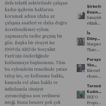
atanmış
rol
ve
defa tekstil sektöründe çalışan
için
binlerce
Şirketler
oynuyor
girişim
kadın işçilerin haklarını
çıkardığı
kadın
Başında
alanlarında
özel
korumak adına (daha az
öğretmene
Artık İş
Sanayide
desteklenm
yayınını
çalışma saatleri ve daha doğru
eğitim
Adamları
etkinlikleri
toplumsal
ücretsiz
veriyor,
Değil
artan
ücretlendirme) eylem
cinsiyet
olarak
İş
gelişimleri
İş
girişimci
yapmasıyla tarihe geçmiş bir
eşitliği
indirebilirs
Dünyasın
katkı
İnsanları
kadınlar
ve
gün. Başka bir rivayet ise
Kadın
Margaret
sağlıyor.
Var
deniyor,
ekonomik
1909’da ABD’de Sosyalist
Olmak
Thatcher,
yanılıyor
açıdan
“Eğer
Parti’nin önderliğinde
ve
kritik
Paraya
bir
kutlanmaya başlanması. Tüm
tekrar
önemde…
Yön
şeyin
deneyip
bu eylemlerin temelinde yatan
Günümüzd
Veren
Küresel
söylenmesi
başarıyorla
talep ise, oy kullanma hakkı,
girişimci
Kadınlar
ekonomini
istiyorsanı
kadınlar
büyük
kamuda rol alma hakkı ve
erkekten,
Tarımda
daha
sınavlar
istihdamda cinsiyet
yapılmasını
Kadın
fazla
verdiği
istiyorsanı
ayrımcılığına son verilmesi
Eli
BEE’O
sermaye
son
kadından
isteği. Buna benzer pek çok
Propolis
toplamak
yıllarda,