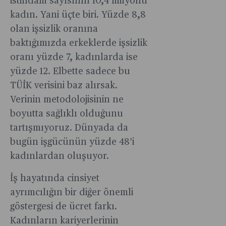
istihdam sayısının 10,4 milyonu
gerek
kadın. Yani üçte biri. Yüzde 8,8
toplumsal
olan işsizlik oranına
hayatta
baktığımızda erkeklerde işsizlik
eşitliğin
oranı yüzde 7, kadınlarda ise
286 yıl
uzağında.
yüzde 12. Elbette sadece bu
TÜİK verisini baz alırsak.
Verinin metodolojisinin ne
boyutta sağlıklı olduğunu
tartışmıyoruz. Dünyada da
bugün işgücünün yüzde 48’i
kadınlardan oluşuyor.
İş hayatında cinsiyet
ayrımcılığın bir diğer önemli
göstergesi de ücret farkı.
Kadınların kariyerlerinin