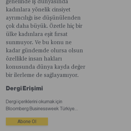
genelinde iş dünyasında
kadınlara yönelik cinsiyet
ayrımcılığı ise düşünülenden
çok daha büyük. Özetle hiç bir
ülke kadınlara eşit fırsat
sunmuyor. Ve bu konu ne
kadar gündemde olursa olsun
özellikle insan hakları
konusunda dünya kayda değer
bir ilerleme de sağlayamıyor.
Dergi Erişimi
Dergi içeriklerini okumak için
Bloomberg Businessweek Türkiye
dijital dergisine abone olmanız
Abone Ol
gerekmektedir.Abone değilseniz
abonelik satın alarak tüm dergi