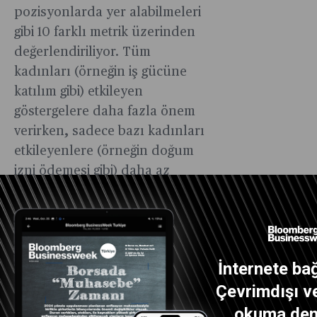
pozisyonlarda yer alabilmeleri
gibi 10 farklı metrik üzerinden
değerlendiriliyor. Tüm
kadınları (örneğin iş gücüne
katılım gibi) etkileyen
göstergelere daha fazla önem
verirken, sadece bazı kadınları
etkileyenlere (örneğin doğum
izni ödemesi gibi) daha az
önem veriliyor. Babalık izni de
endeks hesaplamalarına dahil
edilmiş durumda. Araştırmalar
gösteriyor ki, babaların
İnternete bağ
ebeveyn iznini kullanmaları
Çevrimdışı ve
durumunda, annelerin iş
gücüne geri dönme olasılığı
okuma dene