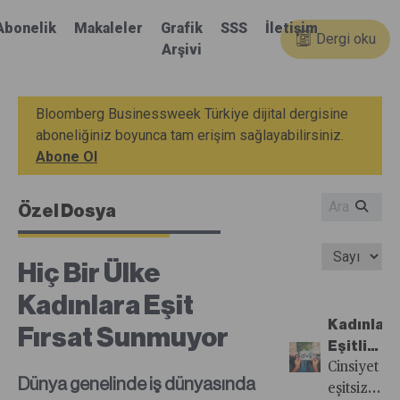
Abonelik
Makaleler
Grafik
SSS
İletişim
Dergi oku
Arşivi
Bloomberg Businessweek Türkiye dijital dergisine
aboneliğiniz boyunca tam erişim sağlayabilirsiniz.
Abone Ol
Özel Dosya
Hiç Bir Ülke
Kadınlara Eşit
Kadınlar
Fırsat Sunmuyor
Eşitliğe
Hasret
Cinsiyet
Dünya genelinde iş dünyasında
eşitsizliği