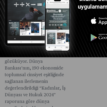
artıyor, kadın istihdamı
uygulamamız
yükseliyor ve erkeklerle
kadınlar arasındaki ücret farkı
azalıyor.
Öte yandan bu endekste
Türkiye’nin nerede yer
aldığına bakarsak da, en alt
sıralarda olduğumuz
gözüküyor. Dünya
Bankası’nın, 190 ekonomide
toplumsal cinsiyet eşitliğinde
sağlanan ilerlemenin
değerlendirildiği “Kadınlar, İş
Dünyası ve Hukuk 2024”
raporuna göre dünya