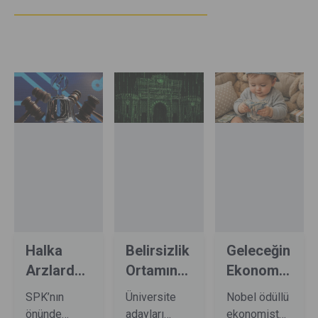
içeriklerine sınırsız erişim
sağlayabilirsiniz
Halka
Belirsizlik
Geleceğin
Arzlarda
Ortamında
Ekonomisi
Kuyruk
Geleceğini
Beşikte
SPK’nın
Üniversite
Nobel ödüllü
Var, İştah
Seçm...
Başlıyor
önünde
adayları
ekonomist