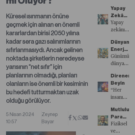
mi Oluyor?
eğitim
Yapay
almayı
Küresel ısınmanın önüne
Zekâya
planlayan
Karşı
Yapay
geçmek için alınan en önemli
öğrenciler
İşi En
zekânın
kararlardan birisi 2050 yılına
gelecektek
Güvende
giderek
mesleki
kadar sera gazı salınımlarının
Dünyanın
Olanlar
gelişmesi
yeterlilikler
sıfırlanmasıydı. Ancak gelinen
Enerjisi
Çiftçiler,
ve
artırmayı
Yapay
Günümüz
noktada şirketlerin neredeyse
İnşaatçıl
üretimde
hedefleye
Zekâ,
dünyasınd
yarısının “net sıfır” için
Ve
daha
YÖK
Kripto
teknolojini
Temizlikç
aktif
planlarının olmadığı, planları
yeni
Direnen
Para
hızlı
hale
olanların ise önemli bir kesiminin
düzenleme
Beyin
Ve
değişimi,
gelmesiyle
ile
“Her
bu hedefi tutturmaktan uzak
Elektrikli
enerjisi
birlikte
denklik
insanın
olduğu görülüyor.
Araçlara
ihtiyacına
en fazla
vermeyi
hayatında
Gidiyor
yönelik
tartışılan
Mutluluk
zorlaştırıyo
kaçmakla
5 Nisan 2024
Zeynep
tartışmaları
konuların
Para
Düzenlem
direnmek
10:57
Bayar
güncel
başında
Getirir
Fiziksel
ile
arasında
tutmaya
istihdama
mi?
ve
sıralamala
bir