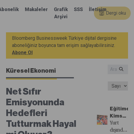
Abonelik
Makaleler
Grafik
SSS
İletişim
Dergi oku
Arşivi
Bloomberg Businessweek Türkiye dijital dergisine
aboneliğiniz boyunca tam erişim sağlayabilirsiniz.
Abone Ol
Küresel Ekonomi
Net Sıfır
Emisyonunda
Eğitime
Hedefleri
Kimse
Tutturmak Hayal
“YÖK”
Yurt
Demiyor
dışında