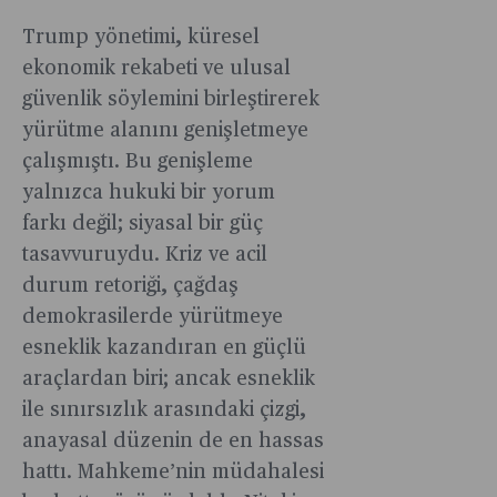
Paris’te
kendisinde
fırsatları
rezervlerin
endüstriler
Bloomberg
sonra
Trump yönetimi, küresel
ortaya
açığa
tasarlıyor.
Businessw
da
koyuyor.
çıkarmak
ekonomik rekabeti ve ulusal
Türkiye’ni
varlığını
için
güvenlik söylemini birleştirerek
sorularını
sürdürecek
kullanılıyor
yürütme alanını genişletmeye
yanıtladı.
Hatta
çalışmıştı. Bu genişleme
Demokratl
buna
yalnızca hukuki bir yorum
güveniyor
farkı değil; siyasal bir güç
olabilir.
tasavvuruydu. Kriz ve acil
durum retoriği, çağdaş
demokrasilerde yürütmeye
esneklik kazandıran en güçlü
araçlardan biri; ancak esneklik
ile sınırsızlık arasındaki çizgi,
anayasal düzenin de en hassas
hattı. Mahkeme’nin müdahalesi