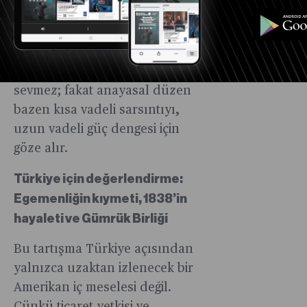
sonuçları. Muhalefet şerhinde
sürecin idari karmaşa
yaratabileceği vurgulandı.
Ekonomik ortam belirsizliği
sevmez; fakat anayasal düzen
bazen kısa vadeli sarsıntıyı,
uzun vadeli güç dengesi için
göze alır.
Türkiye için değerlendirme:
Egemenliğin kıymeti, 1838’in
hayaleti ve Gümrük Birliği
Bu tartışma Türkiye açısından
yalnızca uzaktan izlenecek bir
Amerikan iç meselesi değil.