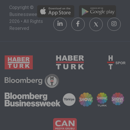
alacağı şehri,
stratejik bir
Copyright ©
üniversiteyi
yatırım alanı
Businessweek
ve maddi
olarak
2026 • All Rights
olanakları da
görülüyor.
Reserved
göz önünde
bulundurmak
zorunda.