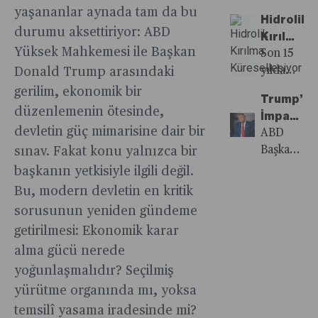
çeşitlendi
Enerji
düzinesine
Ülkelerin
yerel
yaşananlar aynada tam da bu
sistematik
sürdürülebi
uyumsuzlu
stratejileri
Mineralleri
Hidrolik
danışmanlı
Gündemi:
ekonomik
bir geri
olduğu,
2026’yı
durumu aksettiriyor: ABD
hangi
Görünümü
Kırılma
veriyor.
Çip
faydayı
çekilmenin
iş
sektör
Yüksek Mahkemesi ile Başkan
başlıklara
2025”
Küreselle
Son 15
üretimi
hem de
parçaları.
dünyasının
için
odaklanma
raporu,
yılda
Donald Trump arasındaki
potansiyel
en kritik
soluklanma
gerektiği
enerji
ABD’de
gerilim, ekonomik bir
gelecektek
sorularınd
yılı
Trump’ın
sorularını
dönüşümü
geliştirilen
çip
düzenlemenin ötesinde,
biri.
yapabilir
İmparator
fon
hızlandığı
teknik,
kıtlıklarına
devletin güç mimarisine dair bir
Coface
Başkanlığ
ABD
yöneticiler
bir
artık
karşı
CEO’su
Kalıcı
Başkanı
sınav. Fakat konu yalnızca bir
yönelttik.
dönemde
Avustralya
dayanıklılığ
Xavier
Mirası
Donald
başkanın yetkisiyle ilgili değil.
Türkiye’ni
Suudi
garanti
Durand
Trump’ın
kritik
Arabistan’a
Bu, modern devletin en kritik
altına
her yıl
ikinci
mineraller
kadar
sorusunun yeniden gündeme
almak
düzenlene
dönemind
karşı
uzanan
için
getirilmesi: Ekonomik karar
Coface
üstlendiği
karşıya
coğrafyad
yeterince
alma gücü nerede
Ülke
yetkiler
olduğu
ulaşılması
yerelleştiri
Risk
neredeyse
yoğunlaşmalıdır? Seçilmiş
riskleri
zor
sağlam
Konferansı
kesin
yürütme organında mı, yoksa
ve
petrol
yarı
kapsamınd
olarak
stratejik
ve gaz
temsilî yasama iradesinde mi?
iletken