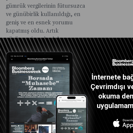
gümrük vergilerinin fütursuzca
ve günübirlik kullanıldığı, en
geniş ve en esnek yorumu
kapatmış oldu. Artık
yürütmenin yolu daha
dolambaçlı ve hukuki eşikleri
daha yüksek. Kuvvetler
ayrılığının tüm dinamikleri
ticaret politikasına müdahil.
İnternete bağ
Kararın ekonomik etkileri de
Çevrimdışı ve
hafif değil. Milyarlarca dolarlık
okuma dene
(130-200 milyar) iade ihtimali,
uygulamamız
ticaret anlaşmalarının hukuki
zeminindeki belirsizlik ve
yatırım ortamındaki
dalgalanma kararın kısa vadeli