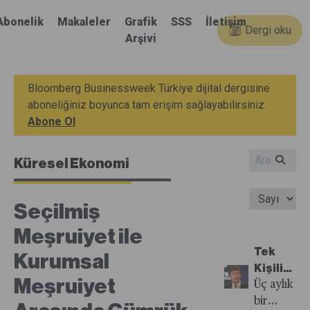
Abonelik
Makaleler
Grafik
SSS
İletişim
Dergi oku
Arşivi
Bloomberg Businessweek Türkiye dijital dergisine
aboneliğiniz boyunca tam erişim sağlayabilirsiniz.
Abone Ol
Küresel Ekonomi
Seçilmiş
Meşruiyet ile
Tek
Kurumsal
Kişilik
Meşruiyet
Milyar
Üç aylık
Dolarlık
bir