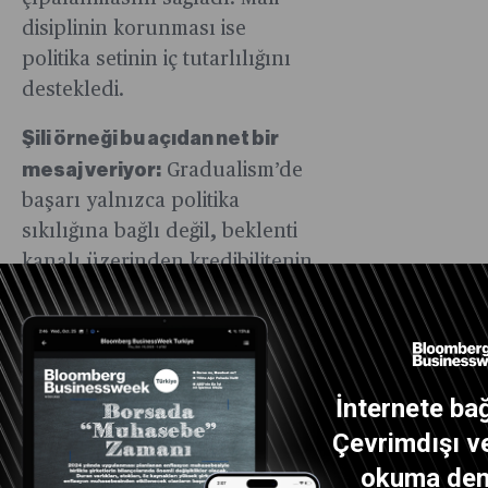
disiplinin korunması ise
politika setinin iç tutarlılığını
destekledi.
Şili örneği bu açıdan net bir
mesaj veriyor:
Gradualism’de
başarı yalnızca politika
sıkılığına bağlı değil, beklenti
kanalı üzerinden kredibilitenin
kalıcı biçimde desteklenmesine
bağlıdır. Çünkü kademeli
dezenflasyon, beklenti
yönetimi ve güvenin
İnternete bağ
sağlanmasını gerektirir.
Çevrimdışı ve
Türkiye ve kredibilite:
okuma dene