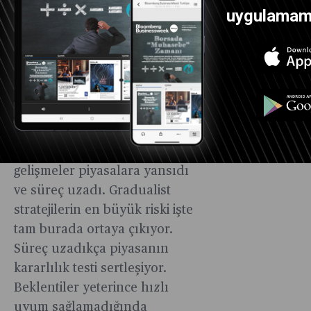
Beklentilerin direnci
uygulamamız
Türkiye kademeli bir
sıkılaşmayı seçti ama Şili
örneğindeki gibi tam olarak
kurallarına göre oynamadı.
Maliye politikası geç eşlik etti,
yapısal politikalar bir şekilde
devreye giremedi. Siyasi
gelişmeler piyasalara yansıdı
ve süreç uzadı. Gradualist
stratejilerin en büyük riski işte
tam burada ortaya çıkıyor.
Süreç uzadıkça piyasanın
kararlılık testi sertleşiyor.
Beklentiler yeterince hızlı
uyum sağlamadığında