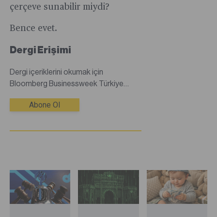
çerçeve sunabilir miydi?
Bence evet.
Dergi Erişimi
Dergi içeriklerini okumak için
Bloomberg Businessweek Türkiye
dijital dergisine abone olmanız
Abone Ol
gerekmektedir.Abone değilseniz
abonelik satın alarak tüm dergi
içeriklerine sınırsız erişim
sağlayabilirsiniz