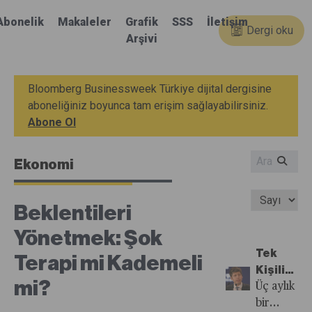
Abonelik
Makaleler
Grafik
SSS
İletişim
Dergi oku
Arşivi
Bloomberg Businessweek Türkiye dijital dergisine
aboneliğiniz boyunca tam erişim sağlayabilirsiniz.
Abone Ol
Ekonomi
Beklentileri
Yönetmek: Şok
Tek
Terapi mi Kademeli
Kişilik
mi?
Milyar
Üç aylık
Dolarlık
bir