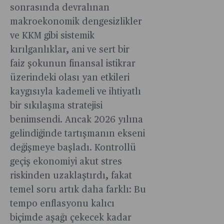
Paris’te
kendisinde
fırsatları
rezervlerin
sonrasında devralınan
endüstriler
Bloomberg
sonra
ortaya
açığa
makroekonomik dengesizlikler
tasarlıyor.
Businessw
da
koyuyor.
çıkarmak
ve KKM gibi sistemik
Türkiye’ni
varlığını
için
kırılganlıklar, ani ve sert bir
sorularını
sürdürecek
kullanılıyor
yanıtladı.
Hatta
faiz şokunun finansal istikrar
Demokratl
üzerindeki olası yan etkileri
buna
kaygısıyla kademeli ve ihtiyatlı
güveniyor
bir sıkılaşma stratejisi
olabilir.
benimsendi. Ancak 2026 yılına
gelindiğinde tartışmanın ekseni
değişmeye başladı. Kontrollü
geçiş ekonomiyi akut stres
riskinden uzaklaştırdı, fakat
temel soru artık daha farklı: Bu
tempo enflasyonu kalıcı
biçimde aşağı çekecek kadar