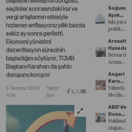
başlayan sıkılaşma döngüsü,
Sayısı
öne
seçimler sonrasındaki kur ve
Soğuman
Yayında!
çıkanlar...
Ayak
vergi artışlarının etkisiyle
Sesleri
Sıkı para
hızlanan enflasyonu yıllık bazda
Gelmeye
politikasını
sekiz ay sonra geriletti.
Başlıyor
talep
Ekonomi yönetimi
Arnault
enflasyonu
Hanedanl
dezenflasyon sürecinin
kontrol
Bernard
başladığını söylüyor, TCMB
altına
Arnault’un
almada
Başkanı Karahan da şahin
şirketi
ne
duruşunu koruyor
Asgari
LVMH,
kadar
Kurumlar
dünyanın
etkili
5 Temmuz 2024
Yarkın
Vergisi
Yakında
önde
olacağı
11:04
Sun
Ciroyu
Meclis’e
gelen
tartışılırken
Gizletir
gelmesi
lüks
son
ABD’de
mi?
beklenen
markaların
aylarda
Donald
vergi
çoğunu
açıklanan
Trump
Hakkında
paketinde
satın
veriler
Kazanırs
olağanüstü
öngörülen