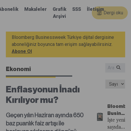
Abonelik
Makaleler
Grafik
SSS
İletişim
Dergi oku
Arşivi
Bloomberg Businessweek Türkiye dijital dergisine
aboneliğiniz boyunca tam erişim sağlayabilirsiniz.
Abone Ol
Ekonomi
Enflasyonun İnadı
Kırılıyor mu?
Bloombe
Busines
Geçen yılın Haziran ayında 650
Türkiye'n
İşte yeni
baz puanlık faiz artışı ile
37.
sayıdan